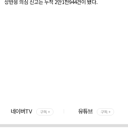
상반응 의심 신고는 누적 2만1천944건이 됐다.
네이버TV
유튜브
구독 +
구독 +