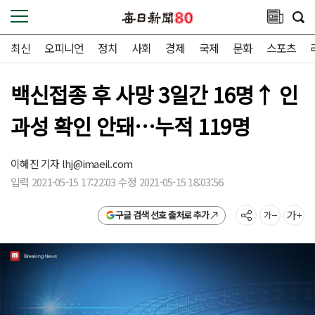
최신
오피니언
정치
사회
경제
국제
문화
스포츠
백신접종 후 사망 3일간 16명↑ 인
과성 확인 안돼…누적 119명
이혜진 기자
lhj@imaeil.com
입력 2021-05-15 17:22:03 수정 2021-05-15 18:03:56
구글 검색 선호 출처로 추가