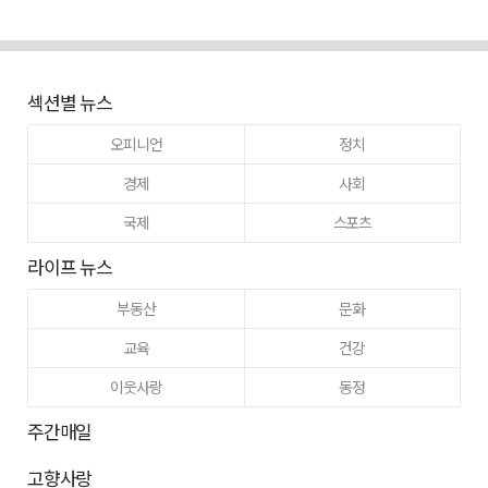
섹션별 뉴스
오피니언
정치
경제
사회
국제
스포츠
라이프 뉴스
부동산
문화
교육
건강
이웃사랑
동정
주간매일
고향사랑