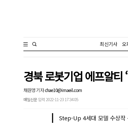
최신기사
오
경북 로봇기업 에프알티 ‘
채원영 기자
chae10@imaeil.com
매일신문
입력 2022-11-23 17:34:05
Step-Up 4세대 모델 수상작