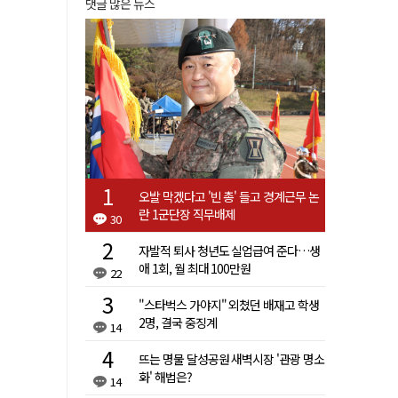
댓글 많은 뉴스
오발 막겠다고 '빈 총' 들고 경계근무 논
란 1군단장 직무배제
30
자발적 퇴사 청년도 실업급여 준다…생
애 1회, 월 최대 100만원
22
"스타벅스 가야지" 외쳤던 배재고 학생
2명, 결국 중징계
14
뜨는 명물 달성공원 새벽시장 '관광 명소
화' 해법은?
14