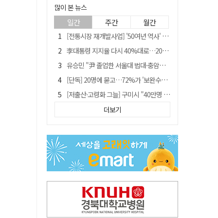
많이 본 뉴스
일간
주간
월간
[전통시장 재개발사업] '50여년 역사' 수성시장 자리에 25층 주상복합 들어선다
李대통령 지지율 다시 40%대로…20대는 18.8%p 급락
유승민 "尹 졸업한 서울대 법대·충암고도 없애야"…李 육사 통합 직격
[단독] 20명에 묻고…72%가 '보완수사권 폐지'?
[저출산·고령화 그늘] 구미시 "40만명 사수" 고령군 "3만명대 회복"
[전통시장 재개발사업] 신천시장 재개발, 준공 후에도 소송전
더보기
李대통령 "육사 출신이 또 쿠데타 할 수도"…육사 총동창회 "정치적 보복"
안동-사가에, "50년 우정 넘어 미래 50년 함께 연다"
[인사]경상북도
"김용민, 흑백논리로 세상 보는 듯" 검찰 내부서 지탄