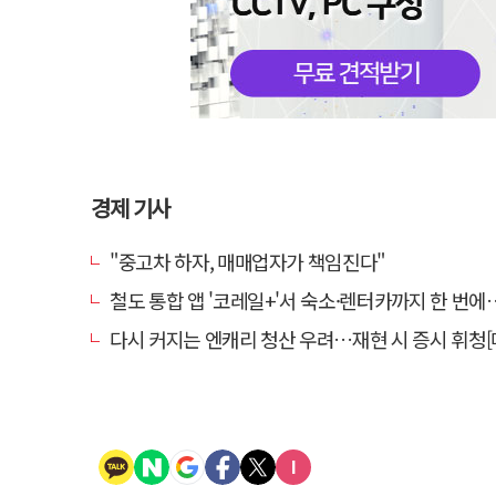
경제 기사
"중고차 하자, 매매업자가 책임진다"
철도 통합 앱 '코레일+'서 숙소·렌터카까지 한 번에…여행 서비
다시 커지는 엔캐리 청산 우려…재현 시 증시 휘청[매일뭐니