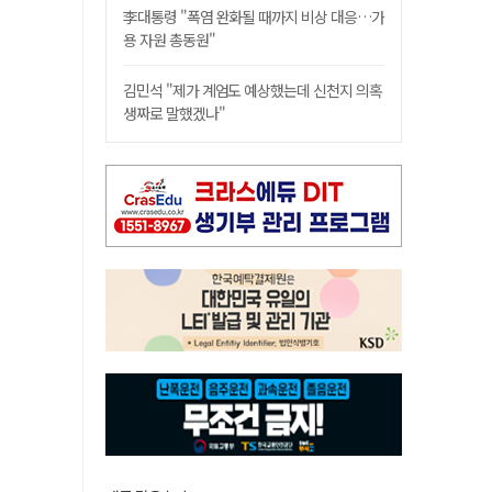
李대통령 "폭염 완화될 때까지 비상 대응…가
용 자원 총동원"
김민석 "제가 계엄도 예상했는데 신천지 의혹
생짜로 말했겠나"