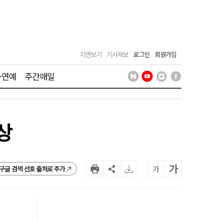
지면보기
기사제보
로그인
회원가입
·연예
주간매일
상
가
가
구글 검색 선호 출처로 추가