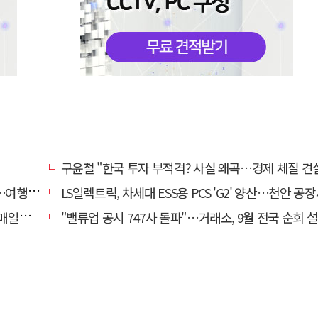
구윤철 "한국 투자 부적격? 사실 왜곡…경제 체질 견
스 확대
LS일렉트릭, 차세대 ESS용 PCS 'G2' 양산…천안 공장서 
머니]
"밸류업 공시 747사 돌파"…거래소, 9월 전국 순회 설명회 