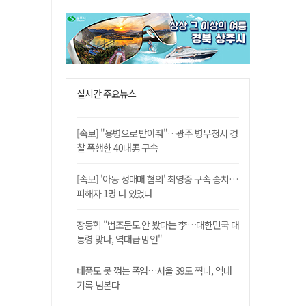
실시간 주요뉴스
[속보] "용병으로 받아줘"…광주 병무청서 경
찰 폭행한 40대男 구속
[속보] '아동 성매매 혐의' 최영중 구속 송치…
피해자 1명 더 있었다
장동혁 "법조문도 안 봤다는 李…대한민국 대
통령 맞나, 역대급 망언"
태풍도 못 꺾는 폭염…서울 39도 찍나, 역대
기록 넘본다