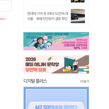
현대차·기아 등 4개사 51만여 대
리콜…화재·안전장치 결함 확인
디지털 플러스
더보기