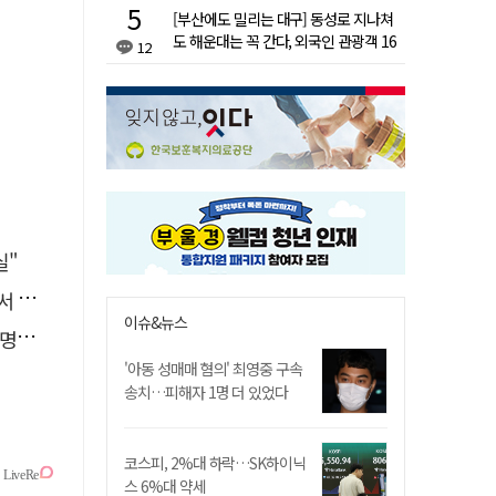
[부산에도 밀리는 대구] 동성로 지나쳐
도 해운대는 꼭 간다, 외국인 관광객 16
12
배 차이
실"
출하
이슈&뉴스
연다
'아동 성매매 혐의' 최영중 구속
송치…피해자 1명 더 있었다
코스피, 2%대 하락…SK하이닉
스 6%대 약세