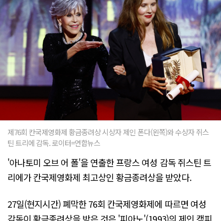
제76회 칸국제영화제 황금종려상 시상자 제인 폰다(왼쪽)와 수상자 쥐스
틴 트리에 감독. 로이터=연합뉴스
'아나토미 오브 어 폴'을 연출한 프랑스 여성 감독 쥐스틴 트
리에가 칸국제영화제 최고상인 황금종려상을 받았다.
27일(현지시간) 폐막한 76회 칸국제영화제에 따르면 여성
감독이 황금종려상을 받은 것은 '피아노'(1993)의 제인 캠피