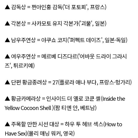
▲ 감독상 = 쩐아인훙 감독('더 포토푀', 프랑스)
▲ 각본상 = 사카모토 유지 각본가('괴물', 일본)
▲ 남우주연상 = 야쿠쇼 코지('퍼펙트 데이즈', 일본·독일)
▲ 여우주연상 = 메르베 디즈다르('어바웃 드라이 그라시
즈', 튀르키예)
▲ 단편 황금종려상 = 27(플로라 애나 부다, 프랑스·헝가리)
▲ 황금카메라상 = 인사이드 더 옐로 코쿤 셸(Inside the
Yellow Cocoon Shell )(팜 티엔 안, 베트남)
▲ 주목할 만한 시선 대상 = 하우 투 헤브 섹스(How to
Have Sex)(몰리 매닝 워커, 영국)