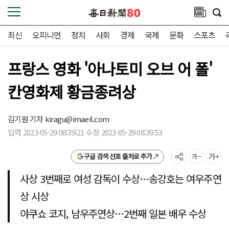
최신
오피니언
정치
사회
경제
국제
문화
스포츠
프랑스 영화 '아나토미 오브 어 폴'
칸영화제 황금종려상
김기원 기자
kiragu@imaeil.com
입력 2023-05-29 08:39:21 수정 2023-05-29 08:39:53
구글 검색 선호 출처로 추가
사상 3번째로 여성 감독이 수상…송강호는 여우주연
상 시상
야쿠쇼 코지, 남우주연상…2번째 일본 배우 수상