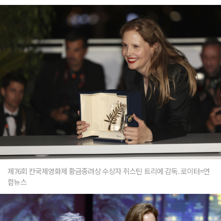
제76회 칸국제영화제 황금종려상 수상자 쥐스틴 트리에 감독. 로이터=연
합뉴스