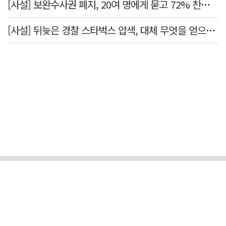
[사설] 보완수사권 폐지, 20여 명에게 묻고 72% 찬성했다고 밀어붙였다니
[사설] 뒤늦은 경찰 스타벅스 압색, 대체 무엇을 얻으려는 것인가