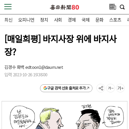
최신
오피니언
정치
사회
경제
국제
문화
스포츠
[매일희평] 바지사장 위에 바지사
장?
김경수 화백
edtoon1@daum.net
입력 2023-10-26 19:38:00
구글 검색 선호 출처로 추가