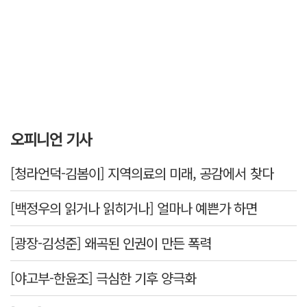
오피니언 기사
[청라언덕-김봄이] 지역의료의 미래, 공감에서 찾다
[백정우의 읽거나 읽히거나] 얼마나 예쁜가 하면
[광장-김성준] 왜곡된 인권이 만든 폭력
[야고부-한윤조] 극심한 기후 양극화