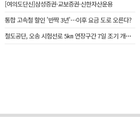
[여의도단신]삼성증권·교보증권·신한자산운용
통합 고속철 할인 '반짝 3년'…이후 요금 도로 오른다?
철도공단, 오송 시험선로 5㎞ 연장구간 7일 조기 개통…LA 메트로 사업 지원