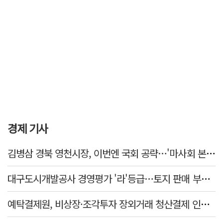
경제 기사
김병삼 경북 영천시장, 이번엔 국회 공략…'마사회 본사 이전·광역교통망 확충' 요청
대구도시개발공사 경영평가 '라'등급…토지 판매 부진에 1년 만에 두 단계 '뚝'
예탁결제원, 비상장·조각투자 장외거래 청산결제 인프라 구축 착수…연내 가동