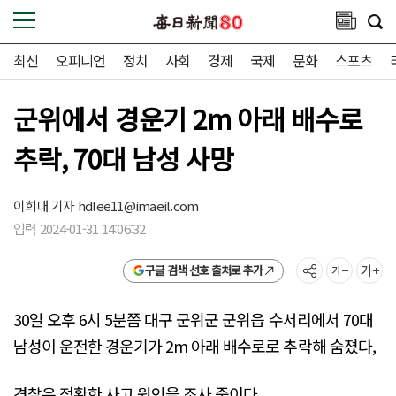
최신
오피니언
정치
사회
경제
국제
문화
스포츠
군위에서 경운기 2m 아래 배수로
추락, 70대 남성 사망
이희대 기자
hdlee11@imaeil.com
입력 2024-01-31 14:06:32
구글 검색 선호 출처로 추가
30일 오후 6시 5분쯤 대구 군위군 군위읍 수서리에서 70대
남성이 운전한 경운기가 2m 아래 배수로로 추락해 숨졌다,
경찰은 정확한 사고 원인을 조사 중이다.