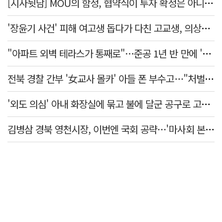
[시사뒷담] MOU의 함정, 협약식이 투자 확정은 아니긴 해
'장윤기 사건' 피해 여고생 돕다가 다친 고교생, 의상자 인정
"아파트 외벽 테라스가 통째로"…준공 1년 반 만에 '아찔 사고'
전북 경찰 간부 '女교사 몰카' 아들 폰 부수고…"처벌 못하는 사안" 내부망에 글
'외도 의심' 아내 화장실에 묶고 불에 달군 공구로 고문…남편 검거
김병삼 경북 영천시장, 이번엔 국회 공략…'마사회 본사 이전·광역교통망 확충' 요청