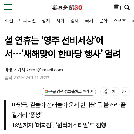
최신
오피니언
정치
사회
경제
국제
문화
스포츠
설 연휴는 ‘영주 선비세상’에
서…‘새해맞이 한마당 행사’ 열려
마경대 기자
kdma@imaeil.com
입력 2024-02-01 11:26:32
구글 검색 선호 출처로 추가
마당극, 길놀이·전래놀이·운세 한마당 등 볼거리·즐
길거리 ‘풍성’
18일까지 ‘매화전’, ‘윈터페스티벌’도 진행