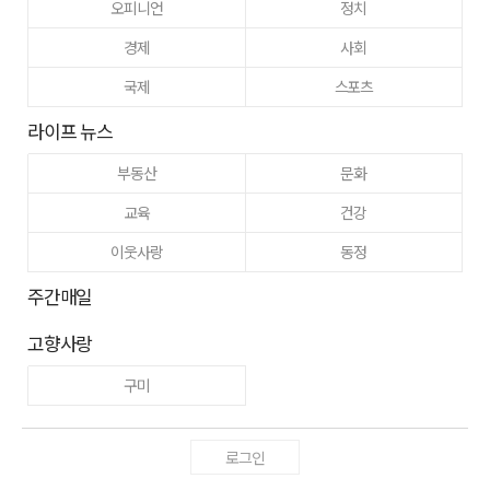
오피니언
정치
경제
사회
국제
스포츠
라이프 뉴스
부동산
문화
교육
건강
이웃사랑
동정
주간매일
고향사랑
구미
로그인