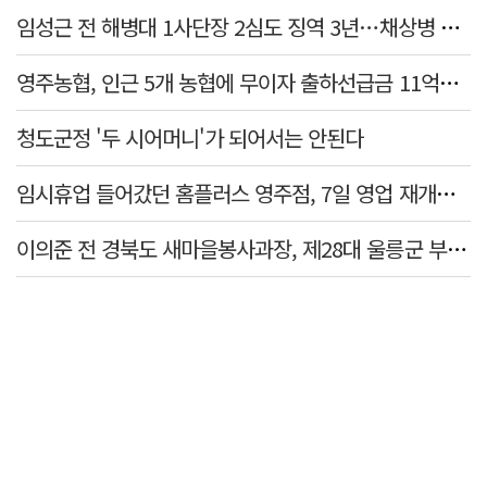
임성근 전 해병대 1사단장 2심도 징역 3년…채상병 순직 책임 유죄
영주농협, 인근 5개 농협에 무이자 출하선급금 11억원 지원…상생 유통망 강화
청도군정 '두 시어머니'가 되어서는 안된다
임시휴업 들어갔던 홈플러스 영주점, 7일 영업 재개…지하 1층만 운영
이의준 전 경북도 새마을봉사과장, 제28대 울릉군 부군수 취임