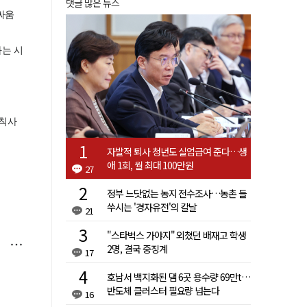
댓글 많은 뉴스
자발적 퇴사 청년도 실업급여 준다…생
애 1회, 월 최대 100만원
27
정부 느닷없는 농지 전수조사…농촌 들
쑤시는 '경자유전'의 칼날
21
"스타벅스 가야지" 외쳤던 배재고 학생
2명, 결국 중징계
17
호남서 백지화된 댐 6곳 용수량 69만t…
반도체 클러스터 필요량 넘는다
16