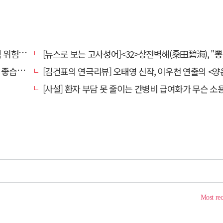
전환할 때
[뉴스로 보는 고사성어]<32>상전벽해(桑田碧海), "뽕나무밭이 푸른 바다가 되었다
습니다.
[김건표의 연극리뷰] 오태영 신작, 이우천 연출의 <양은 양순하다>"국민을 온순한 양으로 길들이는 전체주의적 정치의 알레
[사설] 환자 부담 못 줄이는 간병비 급여화가 무슨 소