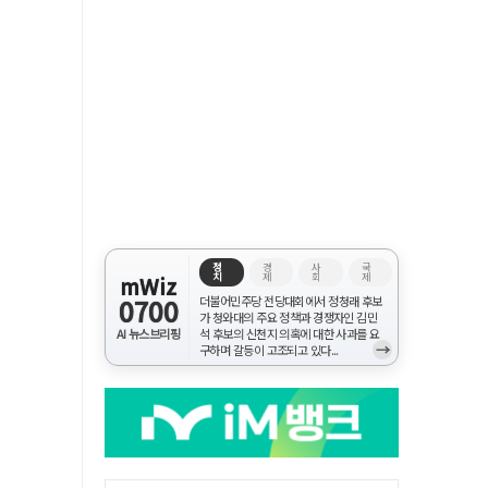
정
경
사
국
치
제
회
제
mWiz
0700
더불어민주당 전당대회에서 정청래 후보
가 청와대의 주요 정책과 경쟁자인 김민
AI 뉴스브리핑
석 후보의 신천지 의혹에 대한 사과를 요
→
구하며 갈등이 고조되고 있다...