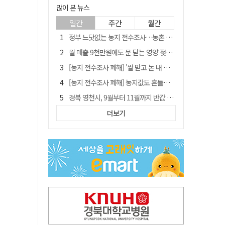
많이 본 뉴스
일간
주간
월간
정부 느닷없는 농지 전수조사…농촌 들쑤시는 '경자유전'의 칼날
월 매출 9천만원에도 문 닫는 영양 젖소농장… "일할 사람이 없어"
[농지 전수조사 폐해] '쌀 받고 논 내 준' 도지농 이제 어쩌나?
[농지 전수조사 폐해] 농지값도 흔들리나…"도지 막히면 헐값 매물 나올 수도"
경북 영천시, 9월부터 11월까지 반값 여행 혜택 제공
국민 51.9% "李 대통령 재판 재개 필요하다"
더보기
'솔리다임 IPO 추진설' SK하이닉스, 주가 9% 급락
[농지 전수조사 폐해] 실경작농·청년농 부담도 커진다
아쉬운 태클
김주수 전 의성군수 공덕비 결국 철거… 문화재법 위반 원상복구