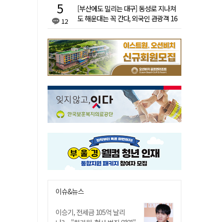
[부산에도 밀리는 대구] 동성로 지나쳐
도 해운대는 꼭 간다, 외국인 관광객 16
12
배 차이
이슈&뉴스
이승기, 전세금 105억 날리