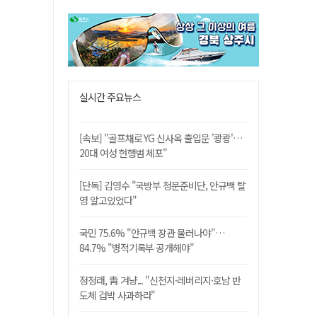
실시간 주요뉴스
[속보] "골프채로 YG 신사옥 출입문 '쾅쾅'…
20대 여성 현행범 체포"
[단독] 김영수 "국방부 청문준비단, 안규백 탈
영 알고있었다"
국민 75.6% "안규백 장관 물러나야"…
84.7% "병적기록부 공개해야"
정청래, 靑 겨냥... "신천지·레버리지·호남 반
도체 겁박 사과하라"