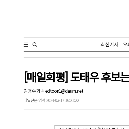
최신기사
오
[매일희평] 도태우 후보는
김경수 화백
edtoon1@daum.net
매일신문
입력 2024-03-17 16:21:22