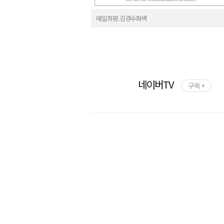
매일희평.김경수화백
네이버TV
구독 +