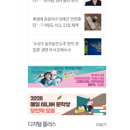
나?…"차가원, 형사 범죄 영역"
폭염에 프로야구 닷새간 '전면중
단'…7~9일도 쉬고, 11일 재개
'수성구 음주운전 도주 현직 경
찰관' 관련 부서 강제수사
디지털 플러스
더보기