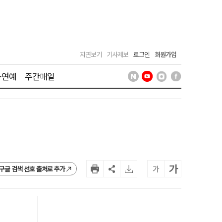
지면보기
기사제보
로그인
회원가입
·연예
주간매일
가
가
구글 검색 선호 출처로 추가