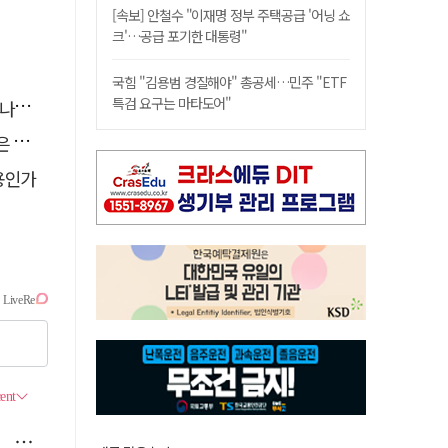
[속보] 안철수 "이재명 정부 주택공급 '어닝 쇼
크'…공급 포기한 대통령"
국힘 "김용범 경질해야" 총공세…민주 "ETF
특검 요구는 마타도어"
."
고리"
용인가