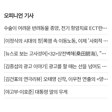
오피니언 기사
수술이 어려운 반려동물 종양, 전기 항암치료 ECT란? [반려동물 건강톡톡]
[이정식의 시대의 창]폭염 속 이동노동, 이제 '사회적 위험 관리'로 전환할 때
[뉴스로 보는 고사성어]<32>상전벽해(桑田碧海), "뽕나무밭이 푸른 바다가 되었다."
[김종섭의 광고 이야기] 광고를 할 때는 선을 넘어도 좋습니다.
[김건표의 연극리뷰] 오태영 신작, 이우천 연출의 <양은 양순하다>"국민을 온순한 양으로 길들이는 전체주의적 정치의 알레고리"
[야고부-이호준] 대통령 말의 무게