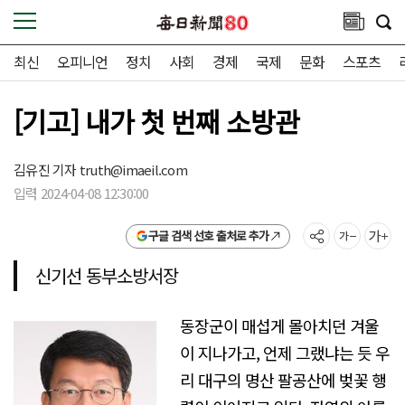
최신
오피니언
정치
사회
경제
국제
문화
스포츠
[기고] 내가 첫 번째 소방관
김유진 기자
truth@imaeil.com
입력 2024-04-08 12:30:00
구글 검색 선호 출처로 추가
신기선 동부소방서장
동장군이 매섭게 몰아치던 겨울
이 지나가고, 언제 그랬냐는 듯 우
리 대구의 명산 팔공산에 벚꽃 행