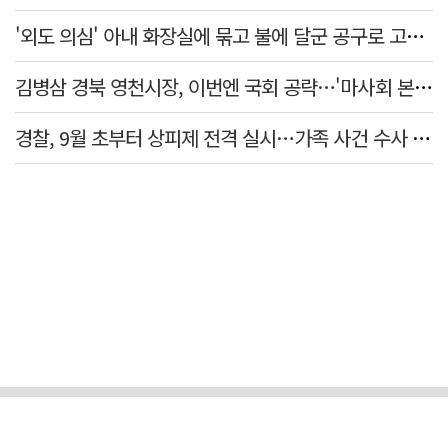
'외도 의심' 아내 화장실에 묶고 불에 달군 공구로 고문…남편 검거
김병삼 경북 영천시장, 이번엔 국회 공략…'마사회 본사 이전·광역교통망 확충' 요청
경찰, 9월 초부터 상피제 전격 실시…가족 사건 수사 못해