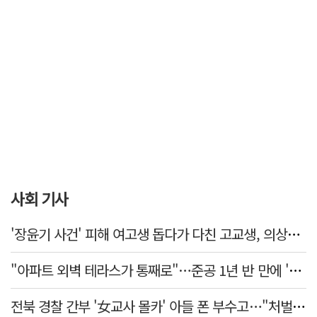
사회 기사
'장윤기 사건' 피해 여고생 돕다가 다친 고교생, 의상자 인정
"아파트 외벽 테라스가 통째로"…준공 1년 반 만에 '아찔 사고'
전북 경찰 간부 '女교사 몰카' 아들 폰 부수고…"처벌 못하는 사안" 내부망에 글