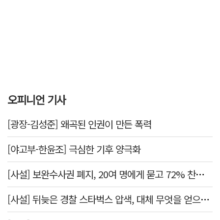
오피니언 기사
[광장-김성준] 왜곡된 인권이 만든 폭력
[야고부-한윤조] 극심한 기후 양극화
[사설] 보완수사권 폐지, 20여 명에게 묻고 72% 찬성했다고 밀어붙였다니
[사설] 뒤늦은 경찰 스타벅스 압색, 대체 무엇을 얻으려는 것인가