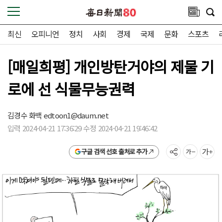
최신
오피니언
정치
사회
경제
국제
문화
스포츠
[매일희평] 개인방탄거야의 제물 기
로에 선 식물무능권력
김경수 화백
edtoon1@daum.net
입력 2024-04-21 17:36:29 수정 2024-04-21 19:46:42
구글 검색 선호 출처로 추가