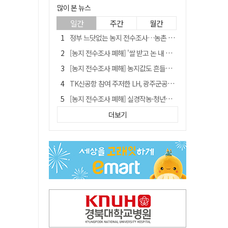
많이 본 뉴스
일간
주간
월간
정부 느닷없는 농지 전수조사…농촌 들쑤시는 '경자유전'의 칼날
[농지 전수조사 폐해] '쌀 받고 논 내 준' 도지농 이제 어쩌나?
[농지 전수조사 폐해] 농지값도 흔들리나…"도지 막히면 헐값 매물 나올 수도"
TK신공항 참여 주저한 LH, 광주군공항 사업에는 앞장
[농지 전수조사 폐해] 실경작농·청년농 부담도 커진다
[단독] 김영수 "국방부 청문준비단, 안규백 탈영 알고있었다"
더보기
[기고] 대구 미래는 금호강·팔공산에 있다
청도군정 '두 시어머니'가 되어서는 안된다
홈플러스 다시 문 연다… 대구경북 매장도 재개장 준비 돌입
"상법개정해도 주주가 '봉'"…하이닉스 솔리다임 상장설에 술렁[개미와글와글]