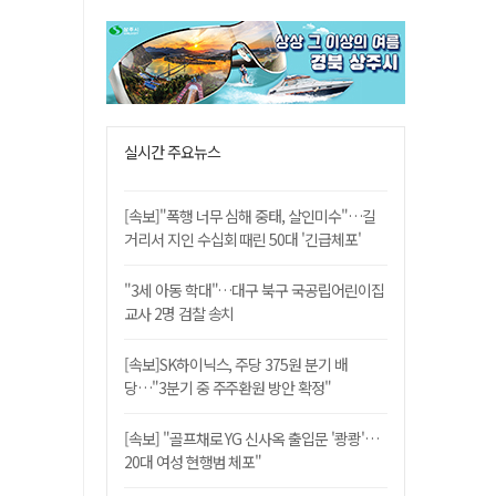
실시간 주요뉴스
[속보]"폭행 너무 심해 중태, 살인미수"…길
거리서 지인 수십회 때린 50대 '긴급체포'
"3세 아동 학대"…대구 북구 국공립어린이집
교사 2명 검찰 송치
[속보]SK하이닉스, 주당 375원 분기 배
당…"3분기 중 주주환원 방안 확정"
[속보] "골프채로 YG 신사옥 출입문 '쾅쾅'…
20대 여성 현행범 체포"