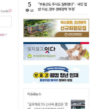
"부동산도 주식도 잘못했다"…국민 절
반 이상, 정부 경제정책 '부정'
10
이슈&뉴스
"골프채로 YG 신사옥 출입문 '쾅