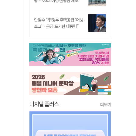
쾅'…20대 여성 현행범 체포"
안철수 "李정부 주택공급 '어닝
쇼크'…공급 포기한 대통령"
디지털 플러스
더보기