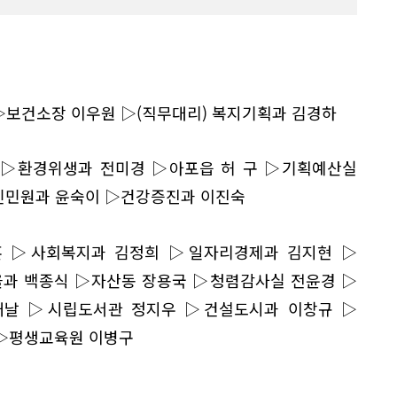
 ▷보건소장 이우원 ▷(직무대리) 복지기획과 김경하
정 ▷환경위생과 전미경 ▷아포읍 허 구 ▷기획예산실
린민원과 윤숙이 ▷건강증진과 이진숙
훈 ▷사회복지과 김정희 ▷일자리경제과 김지현 ▷
과 백종식 ▷자산동 장용국 ▷청렴감사실 전윤경 ▷
새날 ▷시립도서관 정지우 ▷건설도시과 이창규 ▷
 ▷평생교육원 이병구