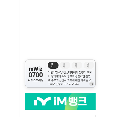
정
경
사
국
치
제
회
제
mWiz
0700
더불어민주당 전당대회에서 정청래 후보
가 청와대의 주요 정책과 경쟁자인 김민
AI 뉴스브리핑
석 후보의 신천지 의혹에 대한 사과를 요
→
구하며 갈등이 고조되고 있다...