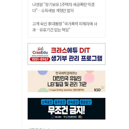
나경원 "장기보유 1주택자 세금폭탄 막겠
다"…소득세법 개정안 발의
고개 숙인 李대통령 "국가폭력 피해자에 사
과…유효기간 없는 책임"