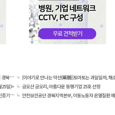
대 총장
[이야기로 만나는 약선(藥膳)]토마토는 과일일까, 채
25일)>
금오산 금오리, 아름다운 동행기업 25호 선정
관 선정
안전보건공단 경북지역본부, 이동노동자 온열질환 예방 캠