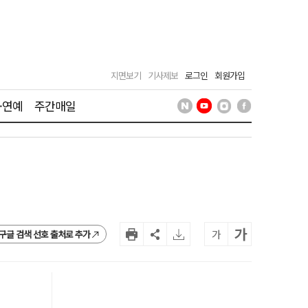
지면보기
기사제보
로그인
회원가입
·연예
주간매일
가
가
구글 검색 선호 출처로 추가