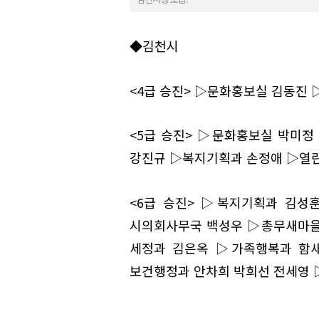
◆김천시
<4급 승진> ▷문화홍보실 김동진
<5급 승진> ▷문화홍보실 박미
강진규 ▷복지기획과 손정애 ▷열
<6급 승진> ▷복지기획과 김성
시의회사무국 백성우 ▷총무새마을
세정과 김은옥 ▷가족행복과 함
보건행정과 안차희 박희선 전세영