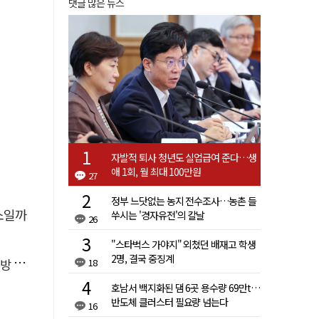
댓글 많은 뉴스
자발적 퇴사 청년도 실업급여 준다…생
애 1회, 월 최대 100만원
27
정부 느닷없는 농지 전수조사…농촌 들
소일까
쑤시는 '경자유전'의 칼날
26
"스타벅스 가야지" 외쳤던 배재고 학생
2명, 결국 중징계
페인
18
호남서 백지화된 댐 6곳 용수량 69만t…
반도체 클러스터 필요량 넘는다
16