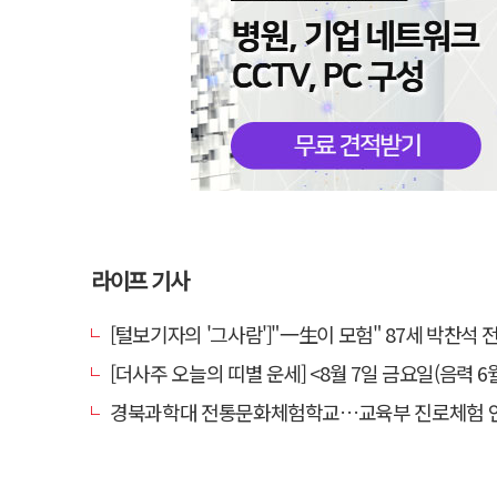
라이프 기사
[털보기자의 '그사람']"一生이 모험" 87세 박찬석 전 경북
[더사주 오늘의 띠별 운세] <8월 7일 금요일(음력 6월
경북과학대 전통문화체험학교…교육부 진로체험 인증기