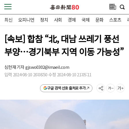
최신
오피니언
정치
사회
경제
국제
문화
스포츠
[속보] 합참 “北, 대남 쓰레기 풍선
부양…경기북부 지역 이동 가능성”
심헌재 기자
gjswo0302@imaeil.com
입력 2024-08-10 20:08:50 수정 2024-08-10 21:05:11
구글 검색 선호 출처로 추가