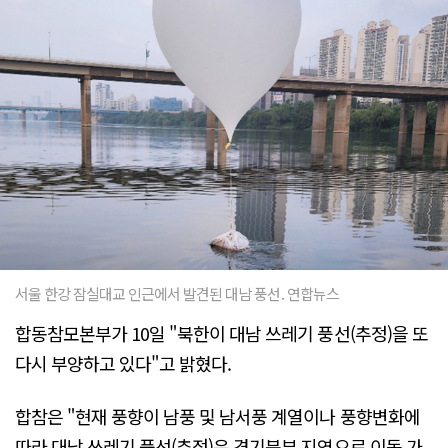
서울 한강 잠실대교 인근에서 발견된 대남 풍선. 연합뉴스
합동참모본부가 10일 "북한이 대남 쓰레기 풍선(추정)을 또
다시 부양하고 있다"고 밝혔다.
합참은 "현재 풍향이 남풍 및 남서풍 계열이나 풍향변화에
따라 대남 쓰레기 풍선(추정)은 경기북부 지역으로 이동 가