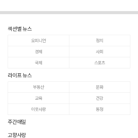
섹션별 뉴스
오피니언
정치
경제
사회
국제
스포츠
라이프 뉴스
부동산
문화
교육
건강
이웃사랑
동정
주간매일
고향사랑