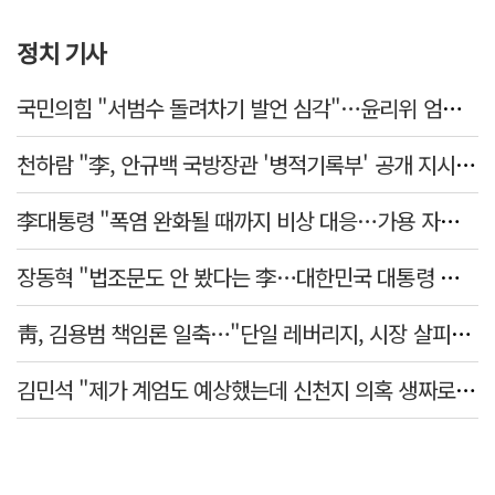
정치 기사
국민의힘 "서범수 돌려차기 발언 심각"…윤리위 엄중 조치 의견 모아
천하람 "李, 안규백 국방장관 '병적기록부' 공개 지시해야"
李대통령 "폭염 완화될 때까지 비상 대응…가용 자원 총동원"
장동혁 "법조문도 안 봤다는 李…대한민국 대통령 맞나, 역대급 망언"
靑, 김용범 책임론 일축…"단일 레버리지, 시장 살피고 대책 챙길 때"
김민석 "제가 계엄도 예상했는데 신천지 의혹 생짜로 말했겠나"