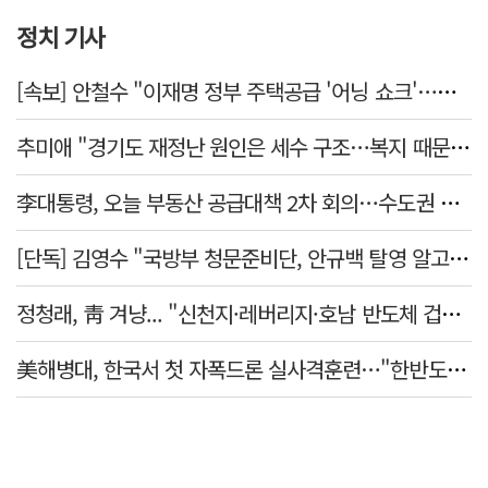
정치 기사
[속보] 안철수 "이재명 정부 주택공급 '어닝 쇼크'…공급 포기한 대통령"
추미애 "경기도 재정난 원인은 세수 구조…복지 때문 아냐"
李대통령, 오늘 부동산 공급대책 2차 회의…수도권 공급안 논의
[단독] 김영수 "국방부 청문준비단, 안규백 탈영 알고있었다"
정청래, 靑 겨냥... "신천지·레버리지·호남 반도체 겁박 사과하라"
美해병대, 한국서 첫 자폭드론 실사격훈련…"한반도 지형 학습"