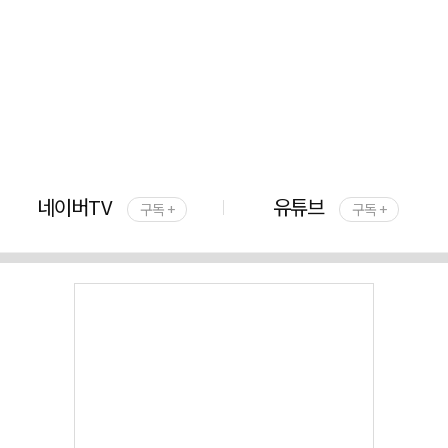
네이버TV
유튜브
구독 +
구독 +