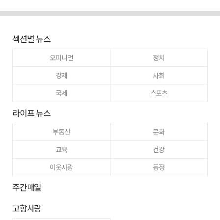
섹션별 뉴스
오피니언
정치
경제
사회
국제
스포츠
라이프 뉴스
부동산
문화
교육
건강
이웃사랑
동정
주간매일
고향사랑