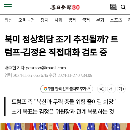
최신
오피니언
정치
사회
경제
국제
문화
스포츠
북미 정상회담 조기 추진될까? 트
럼프-김정은 직접대화 검토 중
배주현 기자
pearzoo@imaeil.com
입력 2024-11-27 06:36:46 수정 2024-11-27 07:34:09
구글 검색 선호 출처로 추가
트럼프 측 "북한과 무력 충돌 위험 줄이길 희망"
초기 목표는 김정은 위원장과 관계 복원하는 것