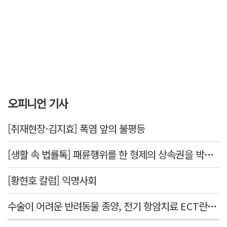
오피니언 기사
[취재현장-김지효] 폭염 앞의 불평등
[생활 속 법률톡] 패륜행위를 한 형제의 상속권을 박탈시킬 수 있을까요
[황현호 칼럼] 익명사회
수술이 어려운 반려동물 종양, 전기 항암치료 ECT란? [반려동물 건강톡톡]