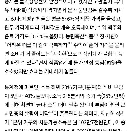
총재는 물가상승률이 안정적이라고 했지만 고환율에 국제
유가(油價) 상승까지 겹치면서 물가 불안감은 갈수록 커지
고 있다. 제빵업체들은 평균 5~6%씩 제품 가격을 올렸고,
원두 가격에 따라 커피값도 계속 오름세이며, 수입 맥주와
음료 가격도 10~20% 올랐다. 농림축산식품부 장·차관이
"어려운 때를 다 같이 극복하자" "수익이 줄어 가격을 올리
면 소비가 더 줄어드는 '악순환'으로 외식업계가 불황의 늪
에 빠질 수 있다"면서 식품업계에 물가 안정 동참(同參)을
호소했지만 효과는 기대하기 힘들다.
통계청에 따르면, 소득 하위 20% 가구(1분위)의 식비 부담
이 5년 새 40% 늘었다. 소득 2~5분위의 증가 폭(25% 안팎)
에 비해 확연히 높다. 소득 대비 필수 생계비 부담이 훨씬 큰
서민층의 살림이 바닥부터 흔들린다는 의미다. 지난해 4분
기 1분위 가구의 처분가능소득은 월 103만7천원인데, 이 중
절반가량을 식비에 썼다. 반면 상위 20%(5분위)는 처분가능