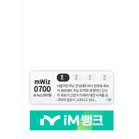
정
경
사
국
치
제
회
제
mWiz
0700
더불어민주당 전당대회에서 정청래 후보
가 청와대의 주요 정책과 경쟁자인 김민
AI 뉴스브리핑
석 후보의 신천지 의혹에 대한 사과를 요
→
구하며 갈등이 고조되고 있다...