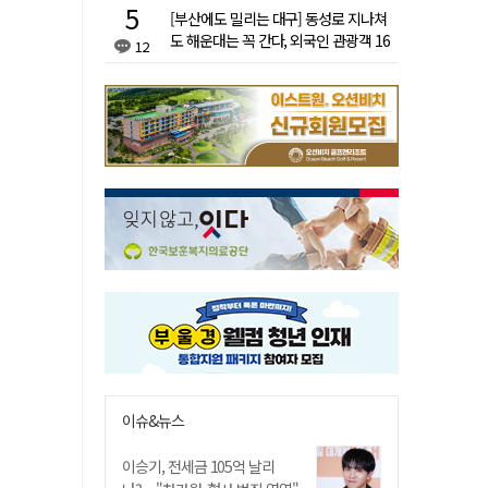
[부산에도 밀리는 대구] 동성로 지나쳐
도 해운대는 꼭 간다, 외국인 관광객 16
12
배 차이
이슈&뉴스
이승기, 전세금 105억 날리