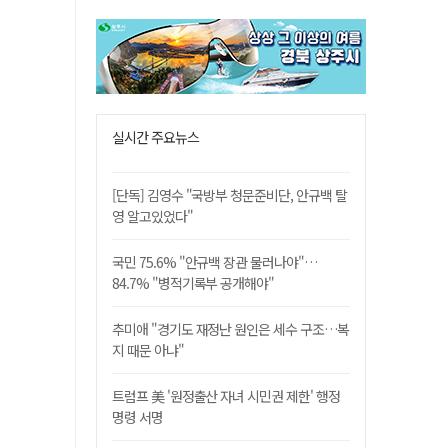
실시간 주요뉴스
[단독] 김영수 "국방부 청문준비단, 안규백 탈
영 알고있었다"
국민 75.6% "안규백 장관 물러나야"…
84.7% "병적기록부 공개해야"
추미애 "경기도 재정난 원인은 세수 구조…복
지 때문 아냐"
트럼프 美 '원정출산 자녀 시민권 제한' 행정
명령 서명