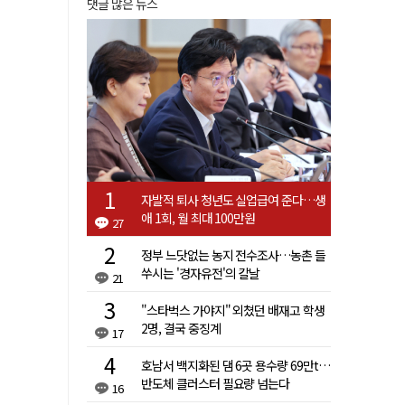
댓글 많은 뉴스
자발적 퇴사 청년도 실업급여 준다…생
애 1회, 월 최대 100만원
27
정부 느닷없는 농지 전수조사…농촌 들
쑤시는 '경자유전'의 칼날
21
"스타벅스 가야지" 외쳤던 배재고 학생
2명, 결국 중징계
17
호남서 백지화된 댐 6곳 용수량 69만t…
반도체 클러스터 필요량 넘는다
16