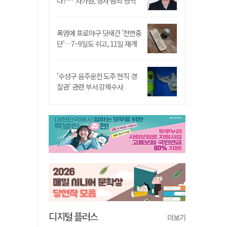
나?…"차가원, 형사 범죄 영역"
폭염에 프로야구 닷새간 '전면중
단'…7~9일도 쉬고, 11일 재개
'수성구 음주운전 도주 현직 경
찰관' 관련 부서 강제수사
디지털 플러스
더보기