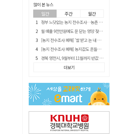
많이 본 뉴스
일간
주간
월간
정부 느닷없는 농지 전수조사…농촌 들쑤시는 '경자유전'의 칼날
월 매출 9천만원에도 문 닫는 영양 젖소농장… "일할 사람이 없어"
[농지 전수조사 폐해] '쌀 받고 논 내 준' 도지농 이제 어쩌나?
[농지 전수조사 폐해] 농지값도 흔들리나…"도지 막히면 헐값 매물 나올 수도"
경북 영천시, 9월부터 11월까지 반값 여행 혜택 제공
국민 51.9% "李 대통령 재판 재개 필요하다"
더보기
'솔리다임 IPO 추진설' SK하이닉스, 주가 9% 급락
아쉬운 태클
[농지 전수조사 폐해] 실경작농·청년농 부담도 커진다
김주수 전 의성군수 공덕비 결국 철거… 문화재법 위반 원상복구