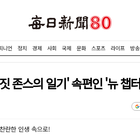
피니언
정치
경제
사회
국제
문화
스포츠
라이프
방송
짓 존스의 일기' 속편인 '뉴 챕터
찬란한 인생 속으로!