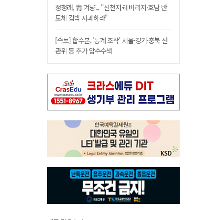
정청래, 靑 겨냥... "신천지·레버리지·호남 반
도체 겁박 사과하라"
[속보] 합수본, '통계 조작' 서울·경기·충북 선
관위 등 추가 압수수색