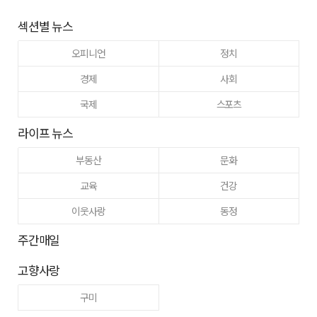
섹션별 뉴스
오피니언
정치
경제
사회
국제
스포츠
라이프 뉴스
부동산
문화
교육
건강
이웃사랑
동정
주간매일
고향사랑
구미