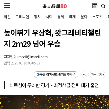
최신
오피니언
정치
사회
경제
국제
문화
스포츠
높이뛰기 우상혁, 왓그래비티챌린
지 2ｍ29 넘어 우승
디지털팀
imaeil@imaeil.com
입력 2025-05-10 08:05:33
구글 검색 선호 출처로 추가
바르심이 주최한 경기…최정상급 점퍼 대거 출전