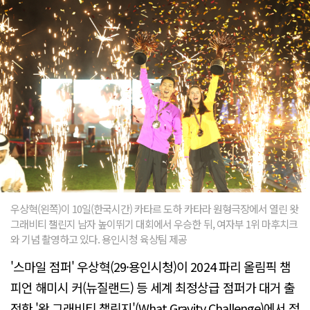
우상혁(왼쪽)이 10일(한국시간) 카타르 도하 카타라 원형극장에서 열린 왓
그래비티 챌린지 남자 높이뛰기 대회에서 우승한 뒤, 여자부 1위 마후치크
와 기념 촬영하고 있다. 용인시청 육상팀 제공
'스마일 점퍼' 우상혁(29·용인시청)이 2024 파리 올림픽 챔
피언 해미시 커(뉴질랜드) 등 세계 최정상급 점퍼가 대거 출
전한 '왓 그래비티 챌린지'(What Gravity Challenge)에서 정