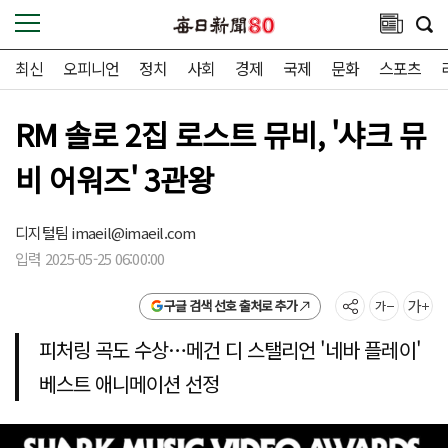
최신
오피니언
정치
사회
경제
국제
문화
스포츠
RM 솔로 2집 로스트 뮤비, '샤크 뮤
비 어워즈' 3관왕
디지털팀
imaeil@imaeil.com
입력 2025-05-25 06:00:00
구글 검색 선호 출처로 추가
피처링 곡도 수상…메건 디 스탤리언 '네바 플레이'
베스트 애니메이션 선정