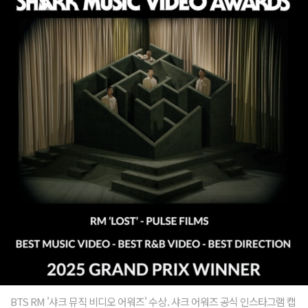
BTS RM '샤크 뮤직 비디오 어워즈' 수상. 샤크 어워즈 공식 인스타그램 캡