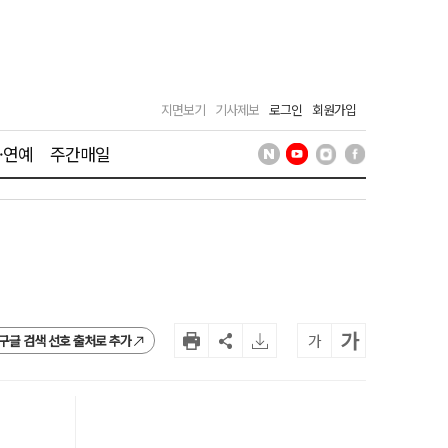
지면보기
기사제보
로그인
회원가입
·연예
주간매일
가
가
구글 검색 선호 출처로 추가