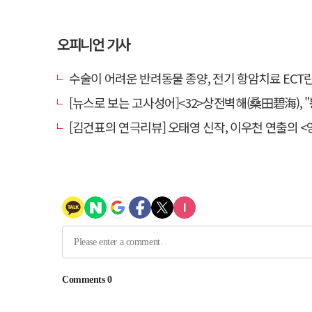
오피니언 기사
수술이 어려운 반려동물 종양, 전기 항암치료 ECT란? [반려동물 건
[뉴스로 보는 고사성어]<32>상전벽해(桑田碧海), "뽕나무밭이 푸른 바다가 되
[김건표의 연극리뷰] 오태영 신작, 이우천 연출의 <양은 양순하다>"국민을 온순한 양으로 길들이는 전체주의적 정치의 