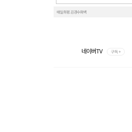
매일희평.김경수화백
네이버TV
구독 +