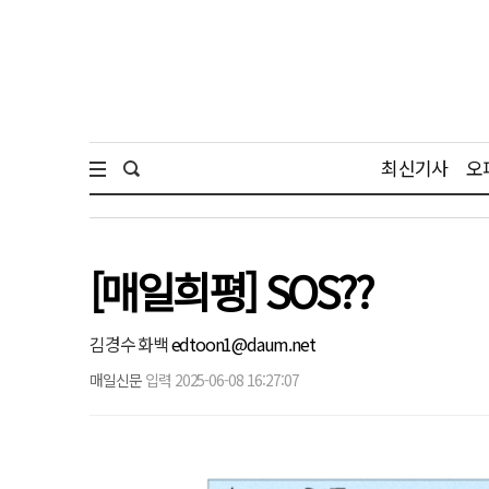
최신기사
오
[매일희평] SOS??
김경수 화백
edtoon1@daum.net
매일신문
입력 2025-06-08 16:27:07