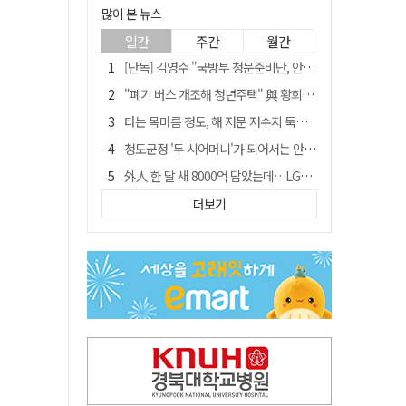
많이 본 뉴스
일간
주간
월간
[단독] 김영수 "국방부 청문준비단, 안규백 탈영 알고있었다"
"폐기 버스 개조해 청년주택" 與 황희…'딸 학비는 年 4200만원'
타는 목마름 청도, 해 저문 저수지 둑에 군수가 서 있었다
청도군정 '두 시어머니'가 되어서는 안된다
外人 한 달 새 8000억 담았는데…LG이노텍 목표주가는 왜 엇갈릴까
임시휴업 들어갔던 홈플러스 영주점, 7일 영업 재개…지하 1층만 운영
더보기
신세계사이먼, 대구 아울렛 토지매매 계약 체결… 사업 본궤도
SK하이닉스, 주당 375원 분기 배당 공시…"3분기 중 주주환원 방안 확정"
이의준 전 경북도 새마을봉사과장, 제28대 울릉군 부군수 취임
"상법개정해도 주주가 '봉'"…하이닉스 솔리다임 상장설에 술렁[개미와글와글]