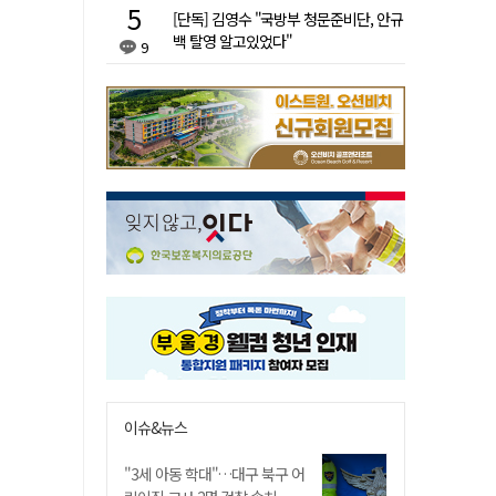
[단독] 김영수 "국방부 청문준비단, 안규
백 탈영 알고있었다"
9
이슈&뉴스
"3세 아동 학대"…대구 북구 어