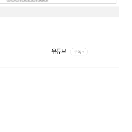
유튜브
구독 +