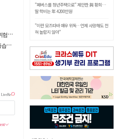
"폐버스를 청년주택으로" 제안한 與 황희…
딸 학비는 年 4200만원
"이란 모즈타바 매우 위독…언제 사망해도 전
혀 놀랍지 않아"
할 때
다.