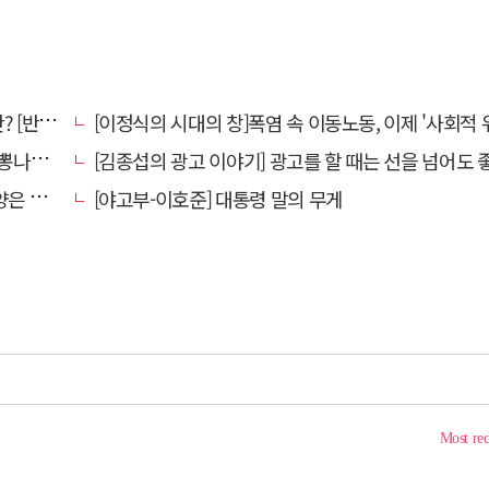
강톡톡]
[이정식의 시대의 창]폭염 속 이동노동, 이제 '사회적 위험 관리'로 전환
었다."
[김종섭의 광고 이야기] 광고를 할 때는 선을 넘어도 좋습니
알레고리"
[야고부-이호준] 대통령 말의 무게