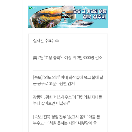
실시간 주요뉴스
美 7월 '고용 충격'…예상 밖 2만3000명 감소
[속보] '외도 의심' 아내 화장실에 묶고 불에 달
군 공구로 고문…남편 검거
장동혁, 황희 '버스하우스'에 "與 의원 자녀들
부터 살아보면 어떨까?"
[속보] 전북 경찰 간부 '女교사 몰카' 아들 폰
부수고…"처벌 못하는 사안" 내부망에 글