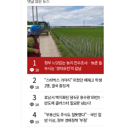
댓글 많은 뉴스
정부 느닷없는 농지 전수조사…농촌 들
쑤시는 '경자유전'의 칼날
28
"스타벅스 가야지" 외쳤던 배재고 학생
2명, 결국 중징계
18
호남서 백지화된 댐 6곳 용수량 69만t…
반도체 클러스터 필요량 넘는다
16
"부동산도 주식도 잘못했다"…국민 절
반 이상, 정부 경제정책 '부정'
10