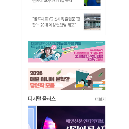
린이집 교사 2명 검찰 송치
"골프채로 YG 신사옥 출입문 '쾅
쾅'…20대 여성 현행범 체포"
디지털 플러스
더보기