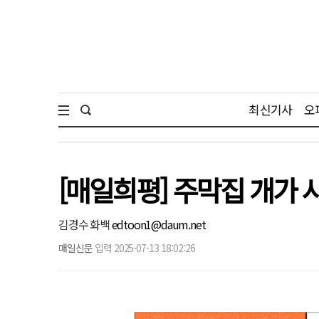
최신기사
오
[매일희평] 주막집 개가 
김경수 화백
edtoon1@daum.net
매일신문
입력 2025-07-13 18:02:26