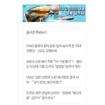
실시간 주요뉴스
[속보] 휠체어 환자 발로 밀어 숨지게 한 70대
간병인…2심도 집행유예
보완수사권 폐지 직후 "야~기분좋다"?…불타
는 민심에 기름, 민주당 '말말말'[금주의 정치
舌전]
[속보] '심판 성접대' 논란 축구협회 결국 사
과…"깊이 반성, 쇄신하겠다"
민주당 제주 연설회 난타전…정청래 "배신자
론" 김민석 "관리 무능"