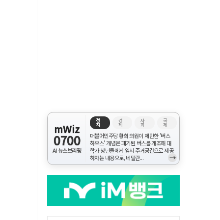
정
경
사
국
치
제
회
제
mWiz
0700
더불어민주당 황희 의원이 제안한 '버스
하우스' 개념은 폐기된 버스를 개조해 대
AI 뉴스브리핑
학가 청년들에게 임시 주거공간으로 제공
→
하자는 내용으로, 네덜란...