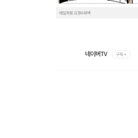
매일희평.김경수화백
네이버TV
구독 +