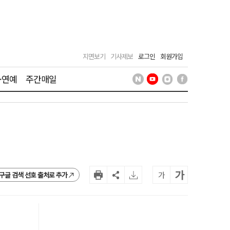
지면보기
기사제보
로그인
회원가입
·연예
주간매일
가
가
구글 검색 선호 출처로 추가