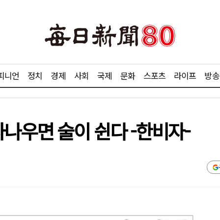
피니언
정치
경제
사회
국제
문화
스포츠
라이프
방송
사나우면 술이 쉰다 -한비자-