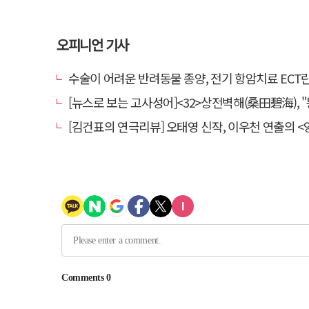
오피니언 기사
수술이 어려운 반려동물 종양, 전기 항암치료 ECT란? [반려동물 건
[뉴스로 보는 고사성어]<32>상전벽해(桑田碧海), "뽕나무밭이 푸른 바다가 되
[김건표의 연극리뷰] 오태영 신작, 이우천 연출의 <양은 양순하다>"국민을 온순한 양으로 길들이는 전체주의적 정치의 