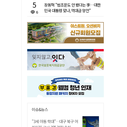
장동혁 "법조문도 안 봤다는 李…대한
민국 대통령 맞나, 역대급 망언"
6
이슈&뉴스
"3세 아동 학대"…대구 북구 어