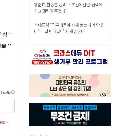
홍준표, 한동훈 맹폭…"조선제일껌, 권력에
살고 권력에 죽었다"
李대통령 "결혼 때문에 손해 보는 나라 안 된
다"…'결혼 페널티' 22개 손본다
할 때
다.