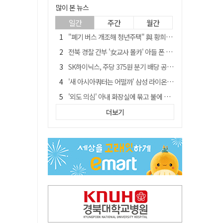
많이 본 뉴스
일간
주간
월간
"폐기 버스 개조해 청년주택" 與 황희…'딸 학비는 年 4200만원'
전북 경찰 간부 '女교사 몰카' 아들 폰 부수고…"처벌 못하는 사안" 내부망에 글
SK하이닉스, 주당 375원 분기 배당 공시…"3분기 중 주주환원 방안 확정"
'새 아시아쿼터는 어떨까' 삼성 라이온즈, 새 얼굴 투수 미야모리 영입
'외도 의심' 아내 화장실에 묶고 불에 달군 공구로 고문…남편 검거
박권현 청도군수, '햇빛 연금 사업' 공약 시동걸어
더보기
김병삼 경북 영천시장, 이번엔 국회 공략…'마사회 본사 이전·광역교통망 확충' 요청
경찰, 9월 초부터 상피제 전격 실시…가족 사건 수사 못해
"3세 아동 학대"…대구 북구 국공립어린이집 교사 2명 검찰 송치
봉화서 주택 에어컨 실외기에서 시작된 불… 주택 화재로 번져