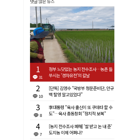
댓글 많은 뉴스
정부 느닷없는 농지 전수조사…농촌 들
쑤시는 '경자유전'의 칼날
31
[단독] 김영수 "국방부 청문준비단, 안규
백 탈영 알고있었다"
10
李대통령 "육사 출신이 또 쿠데타 할 수
도"…육사 총동창회 "정치적 보복"
8
[농지 전수조사 폐해] '쌀 받고 논 내 준'
도지농 이제 어쩌나?
7