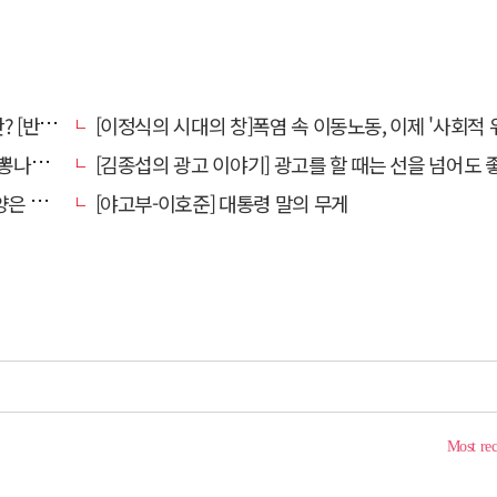
강톡톡]
[이정식의 시대의 창]폭염 속 이동노동, 이제 '사회적 위험 관리'로 전환
었다."
[김종섭의 광고 이야기] 광고를 할 때는 선을 넘어도 좋습니
알레고리"
[야고부-이호준] 대통령 말의 무게