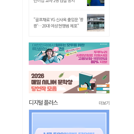
린이집 교사 2명 검찰 송치
"골프채로 YG 신사옥 출입문 '쾅
쾅'…20대 여성 현행범 체포"
디지털 플러스
더보기