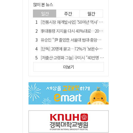
많이 본 뉴스
일간
주간
월간
[전통시장 재개발사업] '50여년 역사' 수성시장 자리에 25층 주상복합 들어선다
李대통령 지지율 다시 40%대로…20대는 18.8%p 급락
유승민 "尹 졸업한 서울대 법대·충암고도 없애야"…李 육사 통합 직격
[단독] 20명에 묻고…72%가 '보완수사권 폐지'?
[저출산·고령화 그늘] 구미시 "40만명 사수" 고령군 "3만명대 회복"
[전통시장 재개발사업] 신천시장 재개발, 준공 후에도 소송전
더보기
李대통령 "육사 출신이 또 쿠데타 할 수도"…육사 총동창회 "정치적 보복"
안동-사가에, "50년 우정 넘어 미래 50년 함께 연다"
[인사]경상북도
"김용민, 흑백논리로 세상 보는 듯" 검찰 내부서 지탄