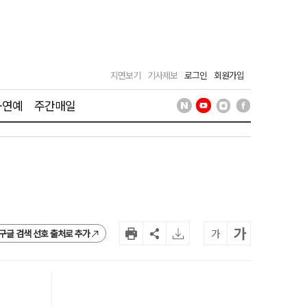
지면보기
기사제보
로그인
회원가입
·연예
주간매일
가
가
구글 검색 선호 출처로 추가