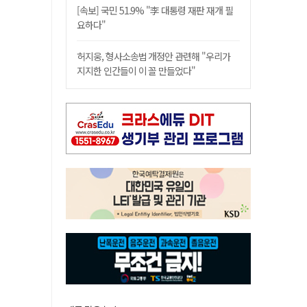
[속보] 국민 51.9% "李 대통령 재판 재개 필
요하다"
허지웅, 형사소송법 개정안 관련해 "우리가
지지한 인간들이 이 꼴 만들었다"