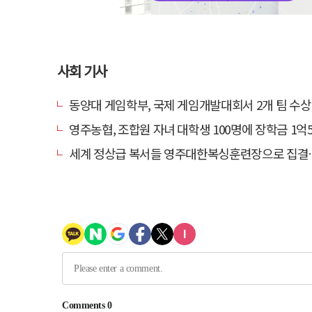
사회 기사
동양대 게임학부, 국제 게임개발대회서 2개 팀 수상…글로벌 경쟁
영주농협, 조합원 자녀 대학생 100명에 장학금 1억5천만
세계 정상급 복서들 영주대한복싱훈련장으로 집결…국제 복싱 전지훈련 메카