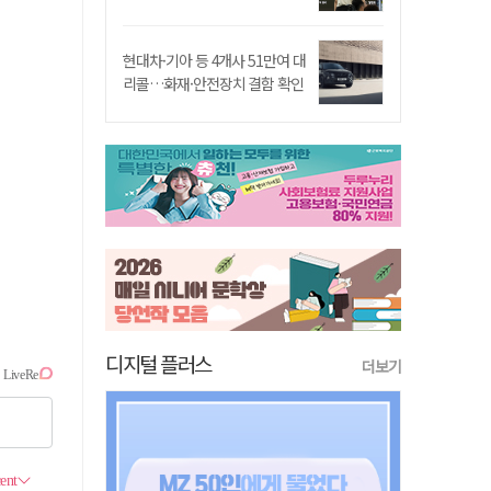
현대차·기아 등 4개사 51만여 대
리콜…화재·안전장치 결함 확인
디지털 플러스
더보기