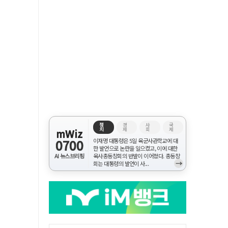
정
경
사
국
치
제
회
제
mWiz
0700
이재명 대통령은 5일 육군사관학교에 대
한 발언으로 논란을 일으켰고, 이에 대한
AI 뉴스브리핑
육사총동창회의 반발이 이어졌다. 총동창
→
회는 대통령의 발언이 사...