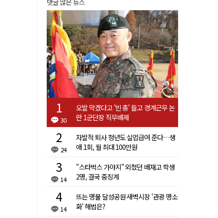
댓글 많은 뉴스
오발 막겠다고 '빈 총' 들고 경계근무 논
란 1군단장 직무배제
30
자발적 퇴사 청년도 실업급여 준다…생
애 1회, 월 최대 100만원
24
"스타벅스 가야지" 외쳤던 배재고 학생
2명, 결국 중징계
14
뜨는 명물 달성공원 새벽시장 '관광 명소
화' 해법은?
14