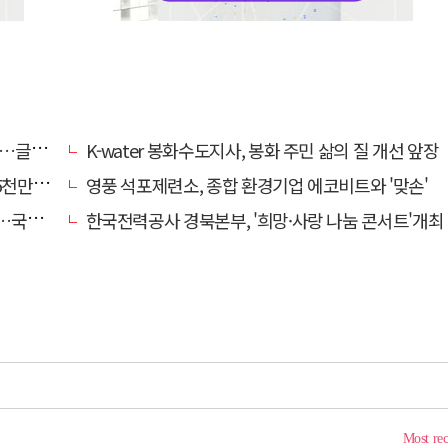
력 입증
K-water 봉화수도지사, 봉화 주민 삶의 질 개선 앞장
원 전달
영풍 석포제련소, 종합 환경기업 에코비트와 '맞손'
로 도약
한국전력공사 경북본부, '희망·사랑 나눔 콘서트'개최