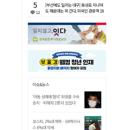
[부산에도 밀리는 대구] 동성로 지나쳐
도 해운대는 꼭 간다, 외국인 관광객 16
12
배 차이
이슈&뉴스
'아동 성매매 혐의' 최영중 구속
송치…피해자 1명 더 있었다
코스피, 2%대 하락…SK하이닉
스 6%대 약세