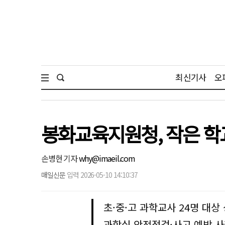
최신기사
오
봉화교육지원청, 작은 학
손병현 기자
why@imaeil.com
매일신문
입력 2026-05-10 14:10:37
초·중·고 과학교사 24명 대상
과학실 안전점검·사고 예방 사