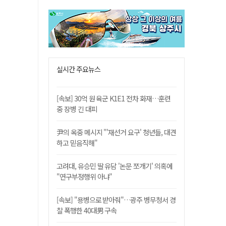
실시간 주요뉴스
[속보] 30억 원 육군 K1E1 전차 화재…훈련
중 장병 긴 대피
尹의 옥중 메시지 "'재선거 요구' 청년들, 대견
하고 믿음직해"
고려대, 유승민 딸 유담 '논문 쪼개기' 의혹에
"연구부정행위 아냐"
[속보] "용병으로 받아줘"…광주 병무청서 경
찰 폭행한 40대男 구속