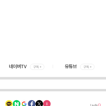
네이버TV
유튜브
구독 +
구독 +