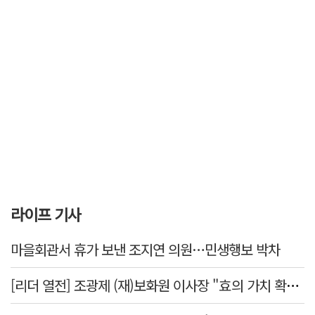
라이프 기사
마을회관서 휴가 보낸 조지연 의원…민생행보 박차
[리더 열전] 조광제 (재)보화원 이사장 "효의 가치 확산 위해 젊은층 참여 이끌어낼 것"