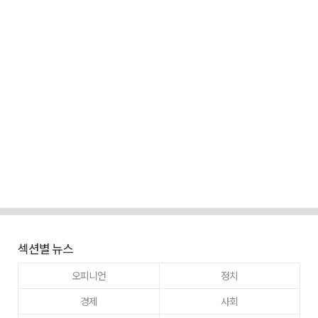
섹션별 뉴스
오피니언
정치
경제
사회