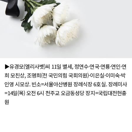
▶유경모(엘리사벳)씨 11일 별세, 정연수·연국·연룡·연인·연
희 모친상, 조명희(전 국민의힘 국회의원)·이은실·이미숙·박
인영 시모상. 빈소=서울아산병원 장례식장 6호실. 장례미사
=14일(목) 오전 6시 천주교 오금동성당 장지=국립대전현충
원