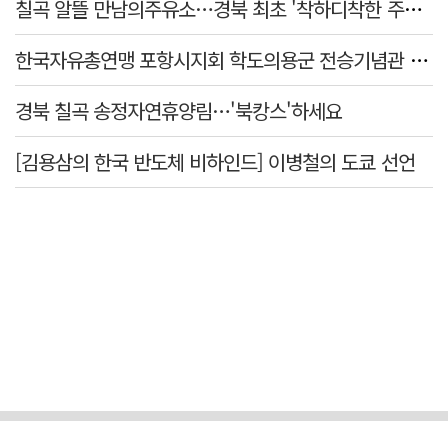
칠곡 알뜰 만남의주유소…경북 최초 '착하디착한 주유소' 선정
한국자유총연맹 포항시지회 학도의용군 전승기념관 방문
경북 칠곡 송정자연휴양림…'북캉스'하세요
[김용삼의 한국 반도체 비하인드] 이병철의 도쿄 선언