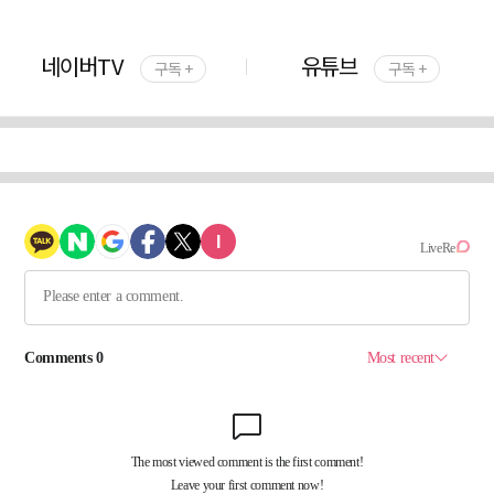
네이버TV
유튜브
구독 +
구독 +