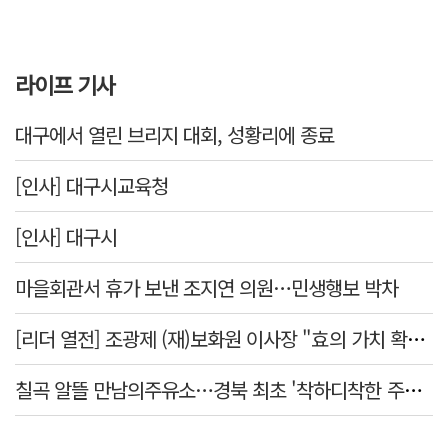
라이프 기사
대구에서 열린 브리지 대회, 성황리에 종료
[인사] 대구시교육청
[인사] 대구시
마을회관서 휴가 보낸 조지연 의원…민생행보 박차
[리더 열전] 조광제 (재)보화원 이사장 "효의 가치 확산 위해 젊은층 참여 이끌어낼 것"
칠곡 알뜰 만남의주유소…경북 최초 '착하디착한 주유소' 선정