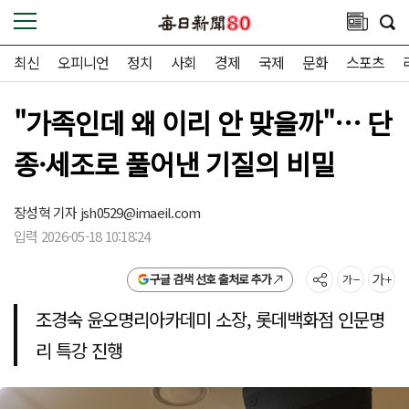
최신
오피니언
정치
사회
경제
국제
문화
스포츠
"가족인데 왜 이리 안 맞을까"… 단
종·세조로 풀어낸 기질의 비밀
장성혁 기자
jsh0529@imaeil.com
입력 2026-05-18 10:18:24
구글 검색 선호 출처로 추가
조경숙 윤오명리아카데미 소장, 롯데백화점 인문명
리 특강 진행