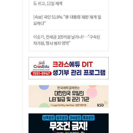
도 쉬고, 11일 재개
[속보] 국민 51.9% "李 대통령 재판 재개 필
요하다"
이승기, 전세금 105억원 날리나?…"구속된
차가원, 형사 범죄 영역"