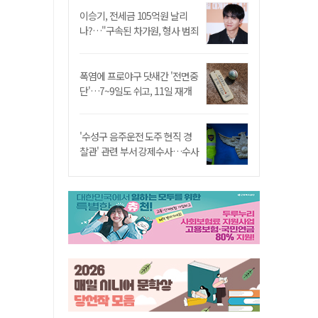
이승기, 전세금 105억원 날리
나?…"구속된 차가원, 형사 범죄
영역"
폭염에 프로야구 닷새간 '전면중
단'…7~9일도 쉬고, 11일 재개
'수성구 음주운전 도주 현직 경
찰관' 관련 부서 강제수사…수사
정보 유출 정황 발견