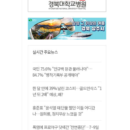
실시간 주요뉴스
국민 75.6% "안규백 장관 물러나야"…
84.7% "병적기록부 공개해야"
한 달 만에 39% 날린 코스피…골드만삭스 "1
년 뒤 2배" 예상, 왜?
홍준표 "윤석열 때 단물 빨던 이들 어디갔
나…원희룡, 정치무상 느꼈을 것"
폭염에 프로야구 닷새간 '전면중단'…7~9일