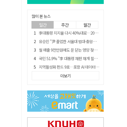
많이 본 뉴스
일간
주간
월간
李대통령 지지율 다시 40%대로…20대는 18.8%p 급락
유승민 "尹 졸업한 서울대 법대·충암고도 없애야"…李 육사 통합 직격
월 매출 9천만원에도 문 닫는 영양 젖소농장… "일할 사람이 없어"
국민 51.9% "李 대통령 재판 재개 필요하다"
지역활성화 펀드 9호…포항 AI 데이터센터에 6천억 투입
경북 영천시, 9월부터 11월까지 반값 여행 혜택 제공
더보기
아쉬운 태클
'솔리다임 IPO 추진설' SK하이닉스, 주가 9% 급락
경찰, 홍명보 선임 의혹 수사…대한축구협회 전격 압수수색
"김용민, 흑백논리로 세상 보는 듯" 검찰 내부서 지탄