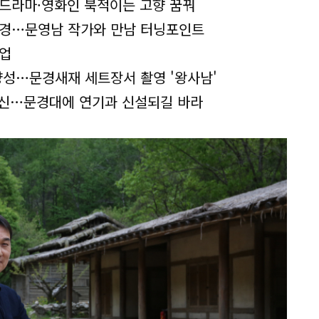
, 드라마·영화인 북적이는 고향 꿈꿔
상경…문영남 작가와 만남 터닝포인트
창업
양성…문경새재 세트장서 촬영 '왕사남'
출신…문경대에 연기과 신설되길 바라