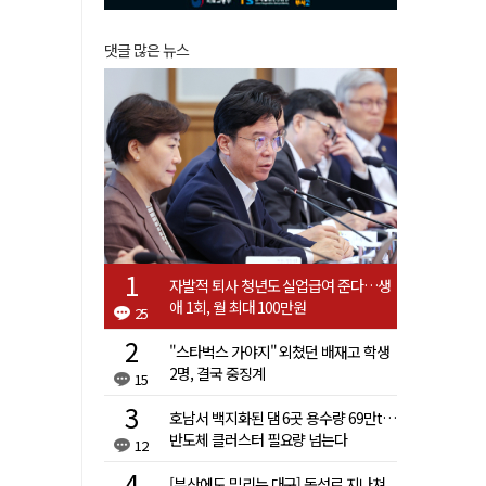
댓글 많은 뉴스
자발적 퇴사 청년도 실업급여 준다…생
애 1회, 월 최대 100만원
25
"스타벅스 가야지" 외쳤던 배재고 학생
2명, 결국 중징계
15
호남서 백지화된 댐 6곳 용수량 69만t…
반도체 클러스터 필요량 넘는다
12
[부산에도 밀리는 대구] 동성로 지나쳐