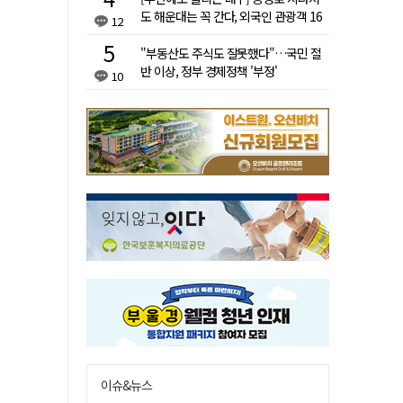
도 해운대는 꼭 간다, 외국인 관광객 16
12
배 차이
"부동산도 주식도 잘못했다"…국민 절
반 이상, 정부 경제정책 '부정'
10
이슈&뉴스