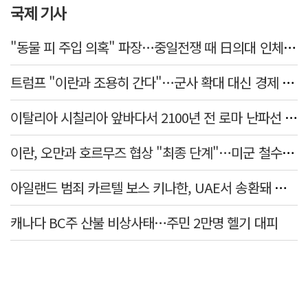
국제 기사
"동물 피 주입 의혹" 파장…중일전쟁 때 日의대 인체 실험
트럼프 "이란과 조용히 간다"…군사 확대 대신 경제 압박 유지
이탈리아 시칠리아 앞바다서 2100년 전 로마 난파선 발견…암포라 수백 점 원형 보존
이란, 오만과 호르무즈 협상 "최종 단계"…미군 철수·제재 해제 선행 요구
아일랜드 범죄 카르텔 보스 키나한, UAE서 송환돼 더블린 법정 섰다
캐나다 BC주 산불 비상사태…주민 2만명 헬기 대피