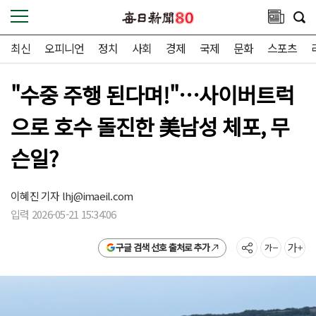
최신
오피니언
정치
사회
경제
국제
문화
스포츠
"수중 주행 된다며!"…사이버트럭
으로 호수 돌진한 美남성 체포, 무
슨일?
이혜진 기자
lhj@imaeil.com
입력 2026-05-21 15:34:06
구글 검색 선호 출처로 추가