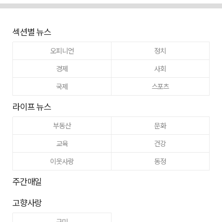
섹션별 뉴스
오피니언
정치
경제
사회
국제
스포츠
라이프 뉴스
부동산
문화
교육
건강
이웃사랑
동정
주간매일
고향사랑
구미