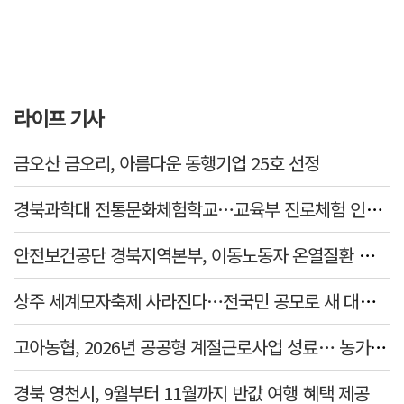
라이프 기사
금오산 금오리, 아름다운 동행기업 25호 선정
경북과학대 전통문화체험학교…교육부 진로체험 인증기관 선정
안전보건공단 경북지역본부, 이동노동자 온열질환 예방 캠페인
상주 세계모자축제 사라진다…전국민 공모로 새 대표축제 발굴 나서
고아농협, 2026년 공공형 계절근로사업 성료… 농가 일손 부족 해소 '효자'
경북 영천시, 9월부터 11월까지 반값 여행 혜택 제공