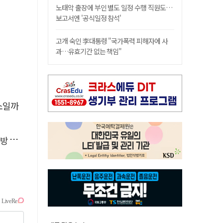
노태악 출장에 부인 별도 일정 수행 직원도…
보고서엔 '공식일정 참석'
고개 숙인 李대통령 "국가폭력 피해자에 사
과…유효기간 없는 책임"
소일까
페인