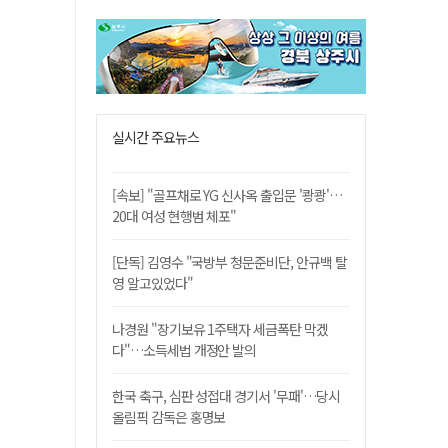
실시간 주요뉴스
[속보] "골프채로 YG 신사옥 출입문 '쾅쾅'…
20대 여성 현행범 체포"
[단독] 김영수 "국방부 청문준비단, 안규백 탈
영 알고있었다"
나경원 "장기보유 1주택자 세금폭탄 막겠
다"…소득세법 개정안 발의
한국 축구, 심판 성접대 경기서 '무패'…당시
올림픽 감독은 홍명보