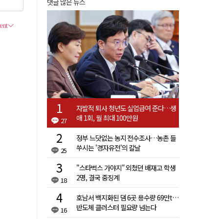
댓글 많은 뉴스
자발적 퇴사 청년도 실업급여 준다…생
애 1회, 월 최대 100만원
27
정부 느닷없는 농지 전수조사…농촌 들
쑤시는 '경자유전'의 칼날
25
"스타벅스 가야지" 외쳤던 배재고 학생
2명, 결국 중징계
18
호남서 백지화된 댐 6곳 용수량 69만t…
반도체 클러스터 필요량 넘는다
16