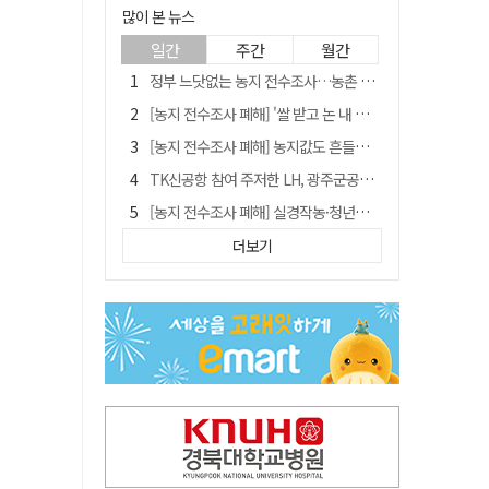
많이 본 뉴스
일간
주간
월간
정부 느닷없는 농지 전수조사…농촌 들쑤시는 '경자유전'의 칼날
[농지 전수조사 폐해] '쌀 받고 논 내 준' 도지농 이제 어쩌나?
[농지 전수조사 폐해] 농지값도 흔들리나…"도지 막히면 헐값 매물 나올 수도"
TK신공항 참여 주저한 LH, 광주군공항 사업에는 앞장
[농지 전수조사 폐해] 실경작농·청년농 부담도 커진다
[단독] 김영수 "국방부 청문준비단, 안규백 탈영 알고있었다"
더보기
김주수 전 의성군수 공덕비 결국 철거… 문화재법 위반 원상복구
[기고] 대구 미래는 금호강·팔공산에 있다
홈플러스 다시 문 연다… 대구경북 매장도 재개장 준비 돌입
청도군정 '두 시어머니'가 되어서는 안된다