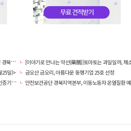
대 총장
[이야기로 만나는 약선(藥膳)]토마토는 과일일까, 채
25일)>
금오산 금오리, 아름다운 동행기업 25호 선정
관 선정
안전보건공단 경북지역본부, 이동노동자 온열질환 예방 캠