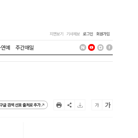
지면보기
기사제보
로그인
회원가입
·연예
주간매일
가
가
구글 검색 선호 출처로 추가