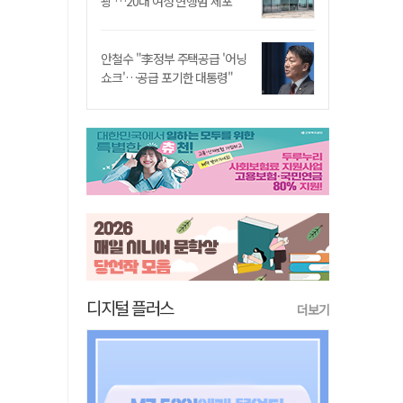
쾅'…20대 여성 현행범 체포"
안철수 "李정부 주택공급 '어닝
쇼크'…공급 포기한 대통령"
디지털 플러스
더보기