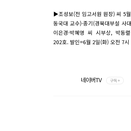
▶조성보(전 임고서원 원장) 씨 5월
동국대 교수)·종기(경북대부설 사대
이은경·박혜영 씨 시부상, 박동
202호. 발인=6월 2일(화) 오전 7시
네이버TV
구독 +