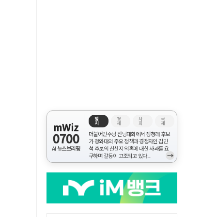
정
경
사
국
치
제
회
제
mWiz
0700
더불어민주당 전당대회에서 정청래 후보
가 청와대의 주요 정책과 경쟁자인 김민
AI 뉴스브리핑
석 후보의 신천지 의혹에 대한 사과를 요
→
구하며 갈등이 고조되고 있다...