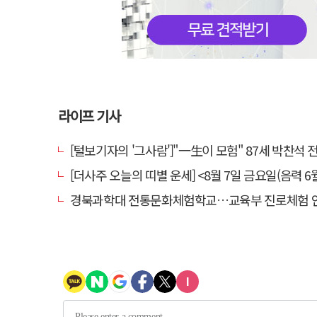
라이프 기사
[털보기자의 '그사람']"一生이 모험" 87세 박찬석 전 경북
[더사주 오늘의 띠별 운세] <8월 7일 금요일(음력 6월
경북과학대 전통문화체험학교…교육부 진로체험 인증기