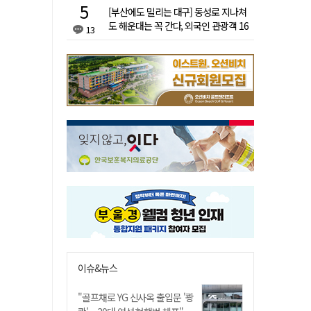
[부산에도 밀리는 대구] 동성로 지나쳐
도 해운대는 꼭 간다, 외국인 관광객 16
13
배 차이
이슈&뉴스
"골프채로 YG 신사옥 출입문 '쾅