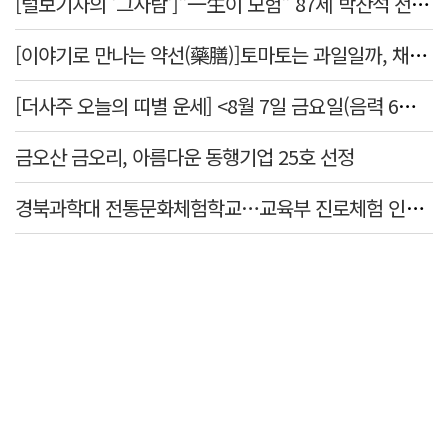
[털보기자의 '그사람']"一生이 모험" 87세 박찬석 전 경북대 총장
[이야기로 만나는 약선(藥膳)]토마토는 과일일까, 채소일까
[더사주 오늘의 띠별 운세] <8월 7일 금요일(음력 6월25일)>
금오산 금오리, 아름다운 동행기업 25호 선정
경북과학대 전통문화체험학교…교육부 진로체험 인증기관 선정