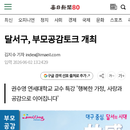
최신
오피니언
정치
사회
경제
국제
문화
스포츠
달서구, 부모공감토크 개최
김지수 기자
index@imaeil.com
입력 2026-06-02 13:24:29
구글 검색 선호 출처로 추가
권수영 연세대학교 교수 특강 '행복한 가정, 사랑과
공감으로 이어집니다'