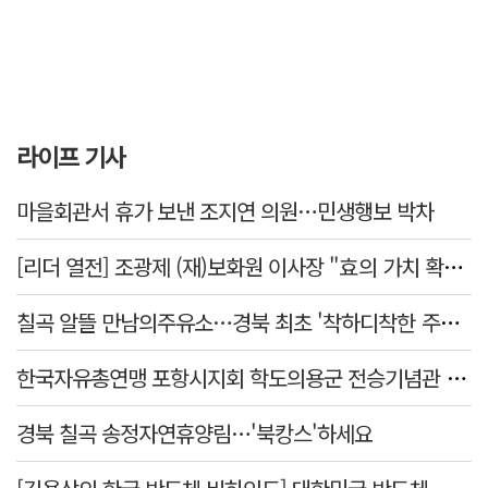
라이프 기사
마을회관서 휴가 보낸 조지연 의원…민생행보 박차
[리더 열전] 조광제 (재)보화원 이사장 "효의 가치 확산 위해 젊은층 참여 이끌어낼 것"
칠곡 알뜰 만남의주유소…경북 최초 '착하디착한 주유소' 선정
한국자유총연맹 포항시지회 학도의용군 전승기념관 방문
경북 칠곡 송정자연휴양림…'북캉스'하세요