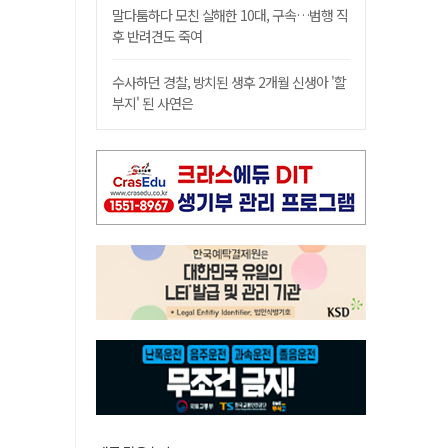
말다툼하다 모친 살해한 10대, 구속…범행 직
후 반려견도 죽여
수사하던 경찰, 방치된 생후 2개월 신생아 '할
부지' 된 사연은