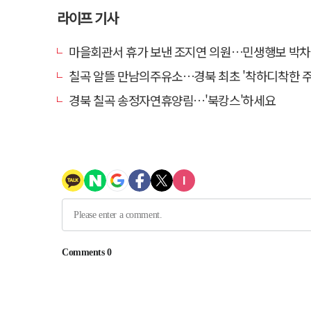
라이프 기사
마을회관서 휴가 보낸 조지연 의원…민생행보 박차
칠곡 알뜰 만남의주유소…경북 최초 '착하디착한 주유소
경북 칠곡 송정자연휴양림…'북캉스'하세요