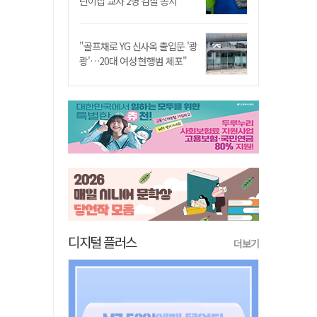
린이집 교사 2명 검찰 송치
"골프채로 YG 신사옥 출입문 '쾅
쾅'…20대 여성 현행범 체포"
디지털 플러스
더보기