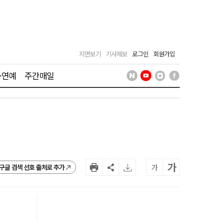
지면보기
기사제보
로그인
회원가입
·연예
주간매일
가
가
구글 검색 선호 출처로 추가