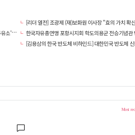
[리더 열전] 조광제 (재)보화원 이사장 "효의 가치 확산 위해 젊은층 참여 이끌어낼
' 선정
한국자유총연맹 포항시지회 학도의용군 전승기념관 
[김용삼의 한국 반도체 비하인드] 대한민국 반도체 신화의 