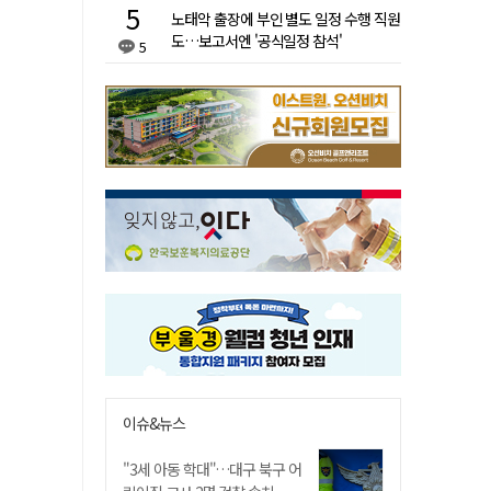
노태악 출장에 부인 별도 일정 수행 직원
도…보고서엔 '공식일정 참석'
5
이슈&뉴스
"3세 아동 학대"…대구 북구 어