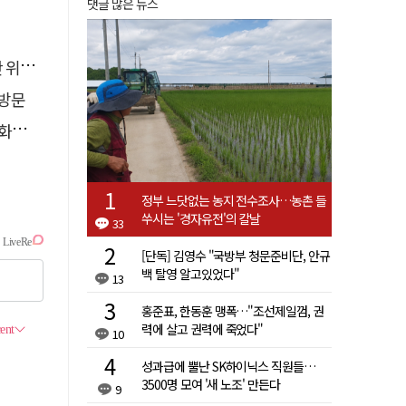
댓글 많은 뉴스
 것"
방문
출발
정부 느닷없는 농지 전수조사…농촌 들
쑤시는 '경자유전'의 칼날
33
[단독] 김영수 "국방부 청문준비단, 안규
백 탈영 알고있었다"
13
홍준표, 한동훈 맹폭…"조선제일껌, 권
력에 살고 권력에 죽었다"
10
성과급에 뿔난 SK하이닉스 직원들…
3500명 모여 '새 노조' 만든다
9