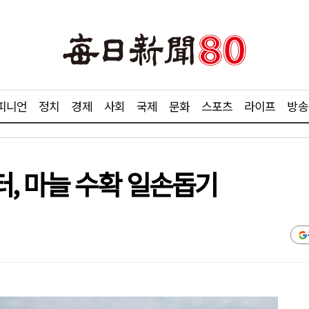
피니언
정치
경제
사회
국제
문화
스포츠
라이프
방송
, 마늘 수확 일손돕기