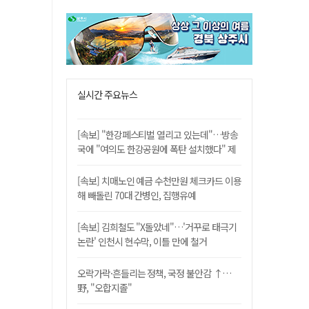
실시간 주요뉴스
[속보] "한강페스티벌 열리고 있는데"…방송
국에 "여의도 한강공원에 폭탄 설치했다" 제
보
[속보] 치매노인 예금 수천만원 체크카드 이용
해 빼돌린 70대 간병인, 집행유예
[속보] 김희철도 "X돌았네"…'거꾸로 태극기
논란' 인천시 현수막, 이틀 만에 철거
오락가락·흔들리는 정책, 국정 불안감 ↑…
野, "오합지졸"