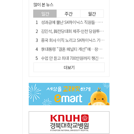
많이 본 뉴스
일간
주간
월간
성과급에 뿔난 SK하이닉스 직원들…3500명 모여 '새 노조' 만든다
김민석, 與전당대회 제주·인천 당원투표서 승리…누적 득표는 '초박빙'
중국 회사 이직 노리고 SK하이닉스 기밀 빼돌려…결국 실형
李대통령 "결혼 페널티 개선"에…장동혁 "그 페널티 만든 게 이 정권"
수업 안 듣고 최대 700만원까지 챙긴 포항 A대학 '유령 선수' 등 19명 무더기 송치
트럼프 만난 손현보 목사…"현재 자유대한민국 여러 면에서 어려움"
더보기
블룸버그 "SK하이닉스, 中 패키징공장 지분매각 등 검토"
경북 칠곡시니어클럽 커피앤솝 사업단…자개소품 만들기 문화체험 운영
"아버지 외출한 사이"…흉기로 40대母 살해한 고교 자퇴생, 구속 기로에
신축 줄고 리모델링 뜨자…건설업계, 로봇·모듈러로 방향 튼다