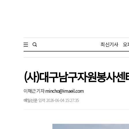
최신기사
오
(사)대구남구자원봉사센터
이채근 기자
mincho@imaeil.com
매일신문
입력 2026-06-04 15:27:35