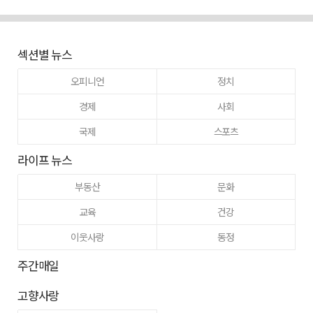
섹션별 뉴스
오피니언
정치
경제
사회
국제
스포츠
라이프 뉴스
부동산
문화
교육
건강
이웃사랑
동정
주간매일
고향사랑