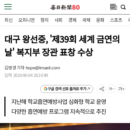
최신
오피니언
정치
사회
경제
국제
문화
스포츠
대구 왕선중, '제39회 세계 금연의
날' 복지부 장관 표창 수상
김영경 기자
hope@imaeil.com
입력 2026-06-04 18:10:49
구글 검색 선호 출처로 추가
지난해 학교흡연예방사업 심화형 학교 운영
다양한 흡연예방 프로그램 지속적으로 추진