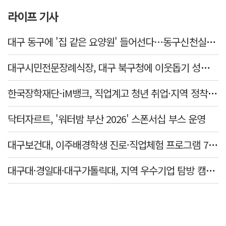
라이프 기사
대구 동구에 '집 같은 요양원' 들어선다…동구신천실버홈 10일 개원
대구시민전문장례식장, 대구 북구청에 이웃돕기 성금 1천만 원 기탁
한국장학재단-iM뱅크, 직업계고 청년 취업·지역 정착 지원 맞손
닥터자르트, '워터밤 부산 2026' 스폰서십 부스 운영
대구보건대, 이주배경학생 진로·직업체험 프로그램 7년 연속 운영
대구대·경일대·대구가톨릭대, 지역 우수기업 탐방 캠프 개최