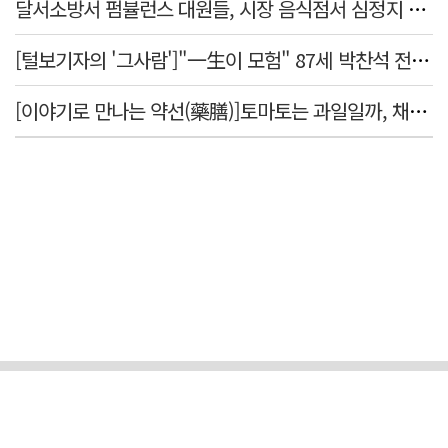
달서소방서 펌뷸런스 대원들, 시장 음식점서 심정지 환자 생명 살려
[털보기자의 '그사람']"一生이 모험" 87세 박찬석 전 경북대 총장
[이야기로 만나는 약선(藥膳)]토마토는 과일일까, 채소일까