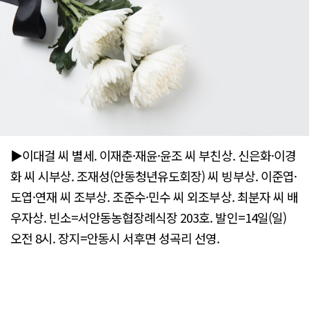
▶이대걸 씨 별세. 이재춘·재윤·윤조 씨 부친상. 신은화·이경
화 씨 시부상. 조재성(안동청년유도회장) 씨 빙부상. 이준엽·
도엽·연재 씨 조부상. 조준수·민수 씨 외조부상. 최분자 씨 배
우자상. 빈소=서안동농협장례식장 203호. 발인=14일(일)
오전 8시. 장지=안동시 서후면 성곡리 선영.