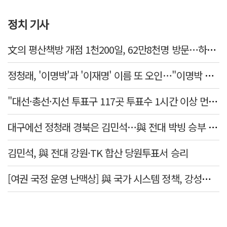
정치 기사
文의 평산책방 개점 1천200일, 62만8천명 방문…하루 평균 500명↑
정청래, '이명박'과 '이재명' 이름 또 오인…"이명박 대통령 임기안에 반도체 제품 출시"
"대선·총선·지선 투표구 117곳 투표수 1시간 이상 먼저 입력"
대구에선 정청래 경북은 김민석…與 전대 박빙 승부 이어간다
김민석, 與 전대 강원·TK 합산 당원투표서 승리
[여권 국정 운영 난맥상] 與 국가 시스템 정책, 강성층 결집에 의존