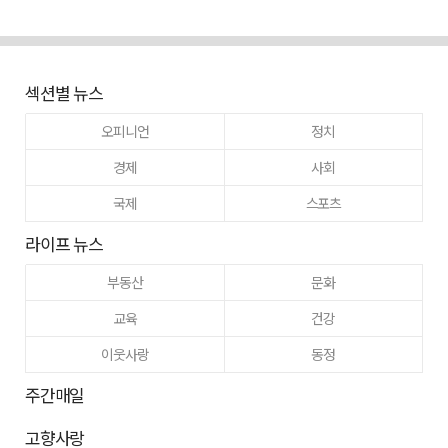
섹션별 뉴스
오피니언
정치
경제
사회
국제
스포츠
라이프 뉴스
부동산
문화
교육
건강
이웃사랑
동정
주간매일
고향사랑