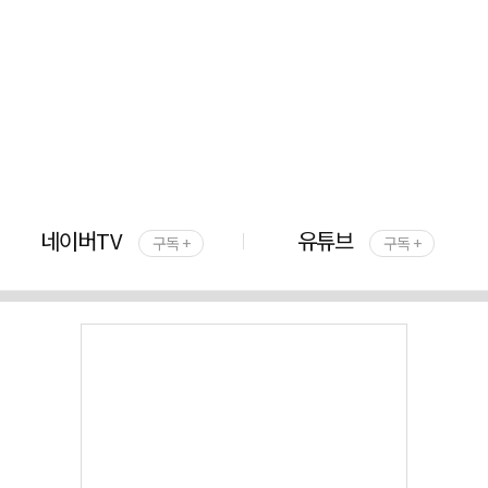
네이버TV
유튜브
구독 +
구독 +