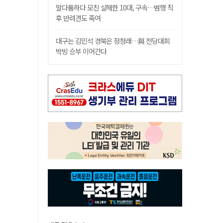
말다툼하다 모친 살해한 10대, 구속…범행 직
후 반려견도 죽여
대구는 김민석 경북은 정청래…與 전당대회
박빙 승부 이어간다