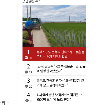
댓글 많은 뉴스
정부 느닷없는 농지 전수조사…농촌 들
쑤시는 '경자유전'의 칼날
33
[단독] 김영수 "국방부 청문준비단, 안규
백 탈영 알고있었다"
13
홍준표, 한동훈 맹폭…"조선제일껌, 권
력에 살고 권력에 죽었다"
10
성과급에 뿔난 SK하이닉스 직원들…
3500명 모여 '새 노조' 만든다
9
 것"