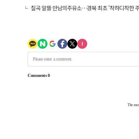
칠곡 알뜰 만남의주유소…경북 최초 '착하디착한 주유소