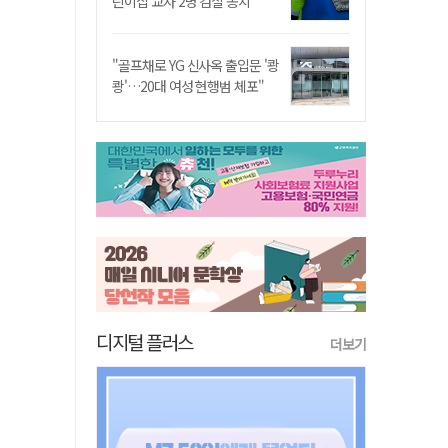
린이집 교사 2명 검찰 송치
"골프채로 YG 신사옥 출입문 '쾅
쾅'…20대 여성 현행범 체포"
디지털 플러스
더보기