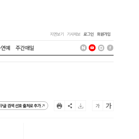
지면보기
기사제보
로그인
회원가입
·연예
주간매일
가
가
구글 검색 선호 출처로 추가