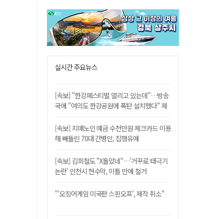
실시간 주요뉴스
[속보] "한강페스티벌 열리고 있는데"…방송
국에 "여의도 한강공원에 폭탄 설치했다" 제
보
[속보] 치매노인 예금 수천만원 체크카드 이용
해 빼돌린 70대 간병인, 집행유예
[속보] 김희철도 "X돌았네"…'거꾸로 태극기
논란' 인천시 현수막, 이틀 만에 철거
"'오징어게임 미국판 스핀오프', 제작 취소"