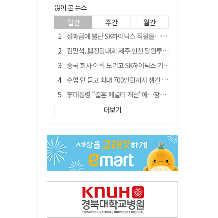
많이 본 뉴스
일간
주간
월간
성과급에 뿔난 SK하이닉스 직원들…3500명 모여 '새 노조' 만든다
김민석, 與전당대회 제주·인천 당원투표서 승리…누적 득표는 '초박빙'
중국 회사 이직 노리고 SK하이닉스 기밀 빼돌려…결국 실형
수업 안 듣고 최대 700만원까지 챙긴 포항 A대학 '유령 선수' 등 무더기 송치
李대통령 "결혼 페널티 개선"에…장동혁 "그 페널티 만든 게 이 정권"
경북 칠곡시니어클럽 커피앤솝 사업단…자개소품 만들기 문화체험 운영
더보기
트럼프 만난 손현보 목사…"현재 자유대한민국 여러 면에서 어려움"
신축 줄고 리모델링 뜨자…건설업계, 로봇·모듈러로 방향 튼다
"아버지 외출한 사이"…흉기로 40대母 살해한 고교 자퇴생, 구속 기로에
황희가 띄운 '버스 하우스'…민주당 "실현 거의 불가능, 해프닝으로 봐달라"