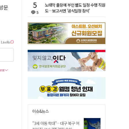
노태악 출장에 부인 별도 일정 수행 직원
방문
도…보고서엔 '공식일정 참석'
5
이슈&뉴스
"3세 아동 학대"…대구 북구 어