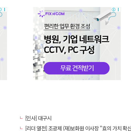
[인사] 대구시
[리더 열전] 조광제 (재)보화원 이사장 "효의 가치 확산 위해 젊은층 참여 이끌어낼