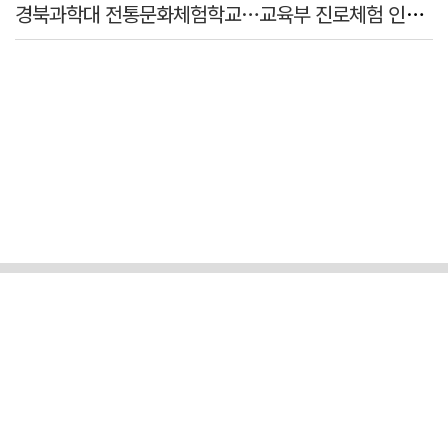
경북과학대 전통문화체험학교…교육부 진로체험 인증기관 선정