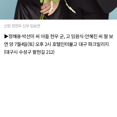
신랑 정현우 신부 임보연
▶정해용·박선미 씨 아들 현우 군, 고 임원식·안혜진 씨 딸 보
연 양 7월4일(토) 오후 2시 호텔인터불고 대구 파크빌리지
(대구시 수성구 팔현길 212)