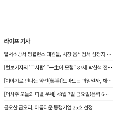
라이프 기사
달서소방서 펌뷸런스 대원들, 시장 음식점서 심정지 환자 생명 살려
[털보기자의 '그사람']"一生이 모험" 87세 박찬석 전 경북대 총장
[이야기로 만나는 약선(藥膳)]토마토는 과일일까, 채소일까
[더사주 오늘의 띠별 운세] <8월 7일 금요일(음력 6월25일)>
금오산 금오리, 아름다운 동행기업 25호 선정