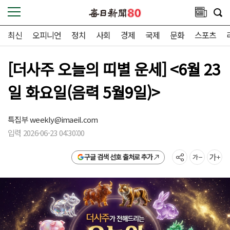
최신
오피니언
정치
사회
경제
국제
문화
스포츠
[더사주 오늘의 띠별 운세] <6월 23
일 화요일(음력 5월9일)>
특집부
weekly@imaeil.com
입력 2026-06-23 04:30:00
구글 검색 선호 출처로 추가