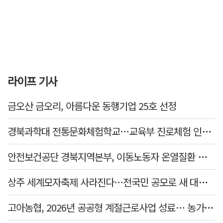
라이프 기사
금오산 금오리, 아름다운 동행기업 25호 선정
경북과학대 전통문화체험학교…교육부 진로체험 인증기관 선정
안전보건공단 경북지역본부, 이동노동자 온열질환 예방 캠페인
상주 세계모자축제 사라진다…전국민 공모로 새 대표축제 발굴 나서
고아농협, 2026년 공공형 계절근로사업 성료… 농가 일손 부족 해소 '효자'