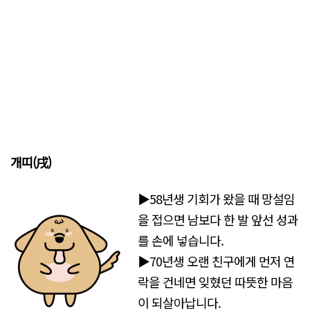
개띠(戌)
▶58년생 기회가 왔을 때 망설임
을 접으면 남보다 한 발 앞선 성과
를 손에 넣습니다.
▶70년생 오랜 친구에게 먼저 연
락을 건네면 잊혔던 따뜻한 마음
이 되살아납니다.