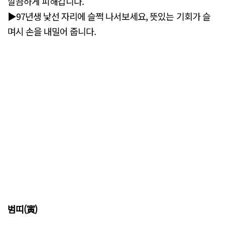
깔끔하게 피해갑니다.
▶97년생 낯선 자리에 슬쩍 나서보세요, 뜻있는 기회가 슬
며시 손을 내밀어 줍니다.
범띠(寅)