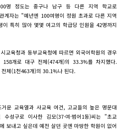
500명 정도는 중구나 남구 등 다른 지역 학교로
관계자는 "예년엔 100여명이 정원 초과로 다른 지역
이 특히 많아 몇몇 여고의 학급당 인원을 42명까지
.
. 시교육청과 동부교육청에 따르면 외국어학원의 경우
158개로 대구 전체(474개)의 33.3%를 차지했다.
체(1천463개)의 30.1%나 된다.
뜨거운 교육열과 사교육 여건, 고교들의 높은 명문대
 수성구로 이사한 김모(37·여·범어1동)씨는 "초교
에 보내고 싶은데 예전 살던 곳엔 마땅한 학원이 없어