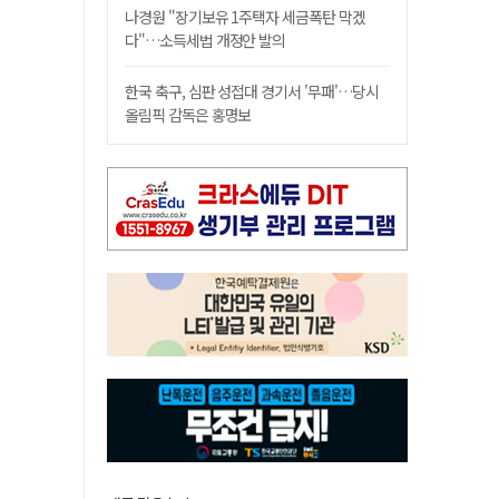
나경원 "장기보유 1주택자 세금폭탄 막겠
다"…소득세법 개정안 발의
한국 축구, 심판 성접대 경기서 '무패'…당시
올림픽 감독은 홍명보