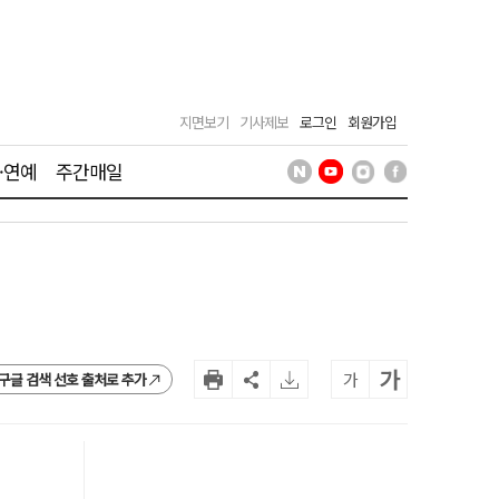
지면보기
기사제보
로그인
회원가입
·연예
주간매일
가
가
구글 검색 선호 출처로 추가