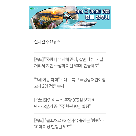
실시간 주요뉴스
[속보]"폭행 너무 심해 중태, 살인미수"…길
거리서 지인 수십회 때린 50대 '긴급체포'
"3세 아동 학대"…대구 북구 국공립어린이집
교사 2명 검찰 송치
[속보]SK하이닉스, 주당 375원 분기 배
당…"3분기 중 주주환원 방안 확정"
[속보] "골프채로 YG 신사옥 출입문 '쾅쾅'…
20대 여성 현행범 체포"