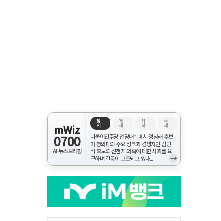
정
경
사
국
치
제
회
제
mWiz
0700
더불어민주당 전당대회에서 정청래 후보
가 청와대의 주요 정책과 경쟁자인 김민
AI 뉴스브리핑
석 후보의 신천지 의혹에 대한 사과를 요
→
구하며 갈등이 고조되고 있다...