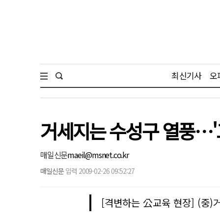
최신기사
오
거세지는 수성구 열풍…'
매일신문
maeil@msnet.co.kr
매일신문
입력 2009-02-26 09:52:27
[격변하는 公교육 현장] (중