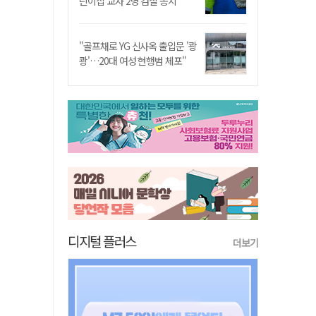
린이집 교사 2명 검찰 송치
"골프채로 YG 신사옥 출입문 '쾅
쾅'…20대 여성 현행범 체포"
디지털 플러스
더보기