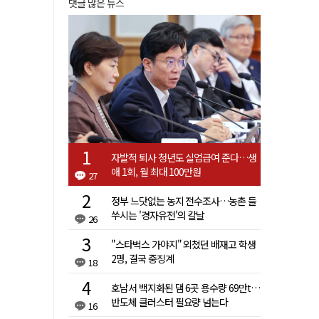
댓글 많은 뉴스
자발적 퇴사 청년도 실업급여 준다…생
애 1회, 월 최대 100만원
27
정부 느닷없는 농지 전수조사…농촌 들
쑤시는 '경자유전'의 칼날
26
"스타벅스 가야지" 외쳤던 배재고 학생
2명, 결국 중징계
18
호남서 백지화된 댐 6곳 용수량 69만t…
반도체 클러스터 필요량 넘는다
16