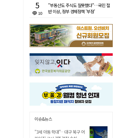
"부동산도 주식도 잘못했다"…국민 절
반 이상, 정부 경제정책 '부정'
10
이슈&뉴스
"3세 아동 학대"…대구 북구 어