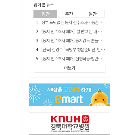
많이 본 뉴스
일간
주간
월간
정부 느닷없는 농지 전수조사…농촌 들쑤시는 '경자유전'의 칼날
[농지 전수조사 폐해] '쌀 받고 논 내 준' 도지농 이제 어쩌나?
[농지 전수조사 폐해] 농지값도 흔들리나…"도지 막히면 헐값 매물 나올 수도"
[단독] 김영수 "국방부 청문준비단, 안규백 탈영 알고있었다"
[농지 전수조사 폐해] 실경작농·청년농 부담도 커진다
[기고] 대구 미래는 금호강·팔공산에 있다
더보기
청도군정 '두 시어머니'가 되어서는 안된다
타는 목마름 청도, 해 저문 저수지 둑에 군수가 서 있었다
"상법개정해도 주주가 '봉'"…하이닉스 솔리다임 상장설에 술렁[개미와글와글]
임시휴업 들어갔던 홈플러스 영주점, 7일 영업 재개…지하 1층만 운영