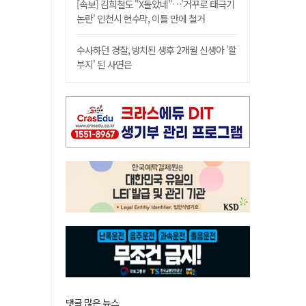
[속보] 김희철도 "X돌았네"…'거꾸로 태극기
논란' 인천시 현수막, 이틀 만에 철거
수사하던 경찰, 방치된 생후 2개월 신생아 '할
부지' 된 사연은
댓글 많은 뉴스