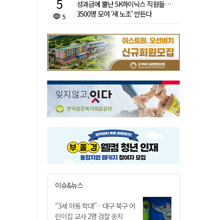
성과급에 뿔난 SK하이닉스 직원들…
3500명 모여 '새 노조' 만든다
5
이슈&뉴스
"3세 아동 학대"…대구 북구 어
린이집 교사 2명 검찰 송치