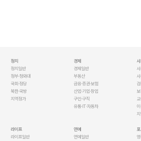
오늘 나는 혼자 죽었다. 아니 어쩌면 어제.
X세대들의 열정기록부
정치
경제
사
정치일반
경제일반
사
정부·청와대
부동산
사
국회·정당
금융·증권·보험
검
북한·국방
산업·기업·창업
보
지역정가
구인·구직
교
유통·IT·자동차
이
지
라이프
연예
포
라이프일반
연예일반
영