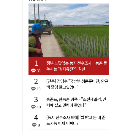
정부 느닷없는 농지 전수조사…농촌 들
쑤시는 '경자유전'의 칼날
33
[단독] 김영수 "국방부 청문준비단, 안규
백 탈영 알고있었다"
13
홍준표, 한동훈 맹폭…"조선제일껌, 권
력에 살고 권력에 죽었다"
10
[농지 전수조사 폐해] '쌀 받고 논 내 준'
도지농 이제 어쩌나?
8