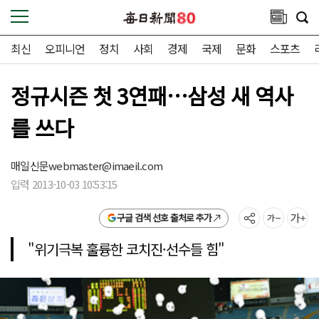
최신
오피니언
정치
사회
경제
국제
문화
스포츠
정규시즌 첫 3연패…삼성 새 역사
를 쓰다
매일신문
webmaster@imaeil.com
입력 2013-10-03 10:53:15
구글 검색 선호 출처로 추가
"위기극복 훌륭한 코치진·선수들 힘"