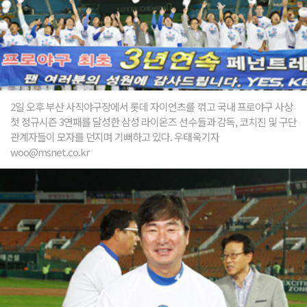
2일 오후 부산 사직야구장에서 롯데 자이언츠를 꺾고 국내 프로야구 사상
첫 정규시즌 3연패를 달성한 삼성 라이온즈 선수들과 감독, 코치진 및 구단
관계자들이 모자를 던지며 기뻐하고 있다. 우태욱기자
woo@msnet.co.kr