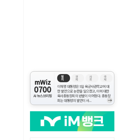
정
경
사
국
치
제
회
제
mWiz
0700
이재명 대통령은 5일 육군사관학교에 대
한 발언으로 논란을 일으켰고, 이에 대한
AI 뉴스브리핑
육사총동창회의 반발이 이어졌다. 총동창
→
회는 대통령의 발언이 사...