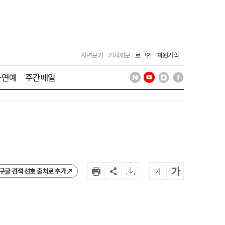
지면보기
기사제보
로그인
회원가입
·연예
주간매일
가
가
구글 검색 선호 출처로 추가