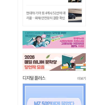
현대차·기아 등 4개사 51만여 대
리콜…화재·안전장치 결함 확인
디지털 플러스
더보기