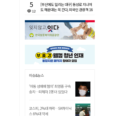
[부산에도 밀리는 대구] 동성로 지나쳐
도 해운대는 꼭 간다, 외국인 관광객 16
12
배 차이
이슈&뉴스
'아동 성매매 혐의' 최영중 구속
송치…피해자 1명 더 있었다
코스피, 2%대 하락…SK하이닉
스 6%대 약세