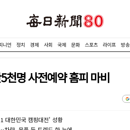
피니언
정치
경제
사회
국제
문화
스포츠
라이프
방송
5천명 사전예약 홈피 마비
21 대한민국 캠핑대전' 성황
…차량, 용품 등 트렌드 한 눈에