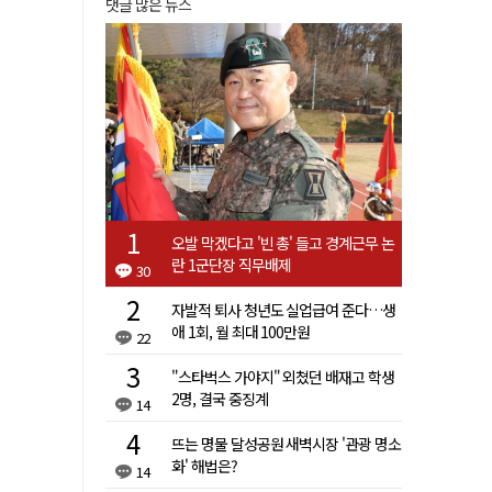
댓글 많은 뉴스
오발 막겠다고 '빈 총' 들고 경계근무 논
란 1군단장 직무배제
30
자발적 퇴사 청년도 실업급여 준다…생
애 1회, 월 최대 100만원
22
"스타벅스 가야지" 외쳤던 배재고 학생
2명, 결국 중징계
14
뜨는 명물 달성공원 새벽시장 '관광 명소
화' 해법은?
14