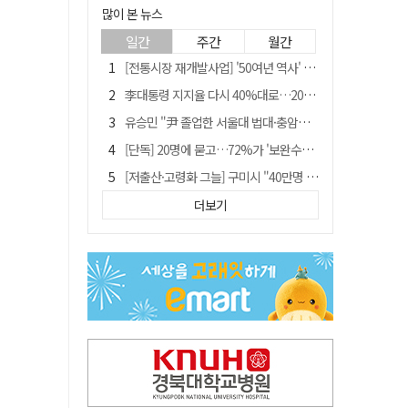
많이 본 뉴스
일간
주간
월간
[전통시장 재개발사업] '50여년 역사' 수성시장 자리에 25층 주상복합 들어선다
李대통령 지지율 다시 40%대로…20대는 18.8%p 급락
유승민 "尹 졸업한 서울대 법대·충암고도 없애야"…李 육사 통합 직격
[단독] 20명에 묻고…72%가 '보완수사권 폐지'?
[저출산·고령화 그늘] 구미시 "40만명 사수" 고령군 "3만명대 회복"
[전통시장 재개발사업] 신천시장 재개발, 준공 후에도 소송전
더보기
李대통령 "육사 출신이 또 쿠데타 할 수도"…육사 총동창회 "정치적 보복"
안동-사가에, "50년 우정 넘어 미래 50년 함께 연다"
[인사]경상북도
"김용민, 흑백논리로 세상 보는 듯" 검찰 내부서 지탄