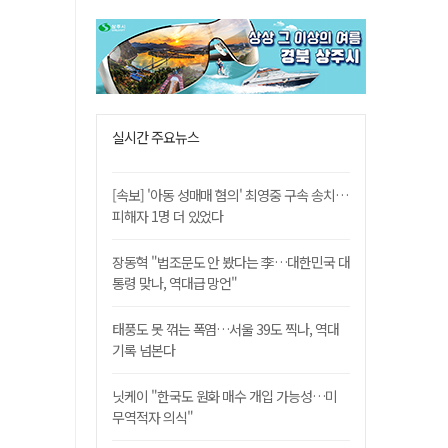
실시간 주요뉴스
[속보] '아동 성매매 혐의' 최영중 구속 송치…
피해자 1명 더 있었다
장동혁 "법조문도 안 봤다는 李…대한민국 대
통령 맞나, 역대급 망언"
태풍도 못 꺾는 폭염…서울 39도 찍나, 역대
기록 넘본다
닛케이 "한국도 원화 매수 개입 가능성…미
무역적자 의식"