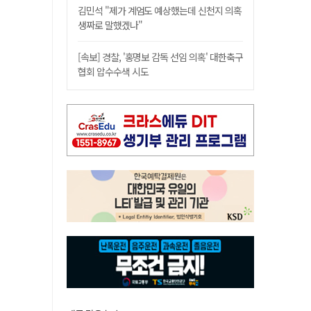
김민석 "제가 계엄도 예상했는데 신천지 의혹
생짜로 말했겠나"
[속보] 경찰, '홍명보 감독 선임 의혹' 대한축구
협회 압수수색 시도