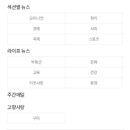
섹션별 뉴스
오피니언
정치
경제
사회
국제
스포츠
라이프 뉴스
부동산
문화
교육
건강
이웃사랑
동정
주간매일
고향사랑
구미