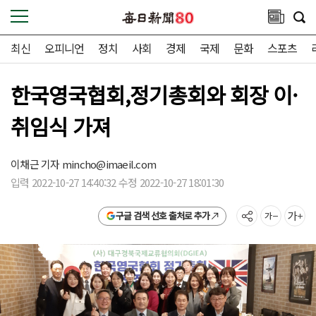
최신
오피니언
정치
사회
경제
국제
문화
스포츠
한국영국협회,정기총회와 회장 이·
취임식 가져
이채근 기자
mincho@imaeil.com
입력 2022-10-27 14:40:32 수정 2022-10-27 18:01:30
구글 검색 선호 출처로 추가