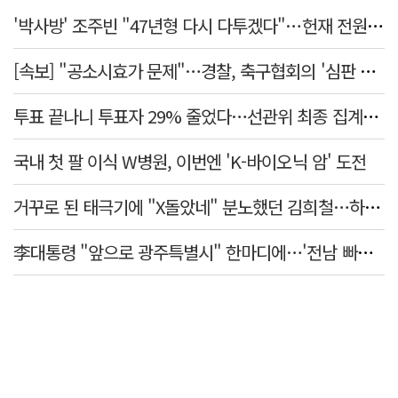
'박사방' 조주빈 "47년형 다시 다투겠다"…헌재 전원일치 기각
[속보] "공소시효가 문제"…경찰, 축구협회의 '심판 성접대' 수사 여부 검토한다
투표 끝나니 투표자 29% 줄었다…선관위 최종 집계서 수백명 '증발'
국내 첫 팔 이식 W병원, 이번엔 'K-바이오닉 암' 도전
거꾸로 된 태극기에 "X돌았네" 분노했던 김희철…하루만에 사과
李대통령 "앞으로 광주특별시" 한마디에…'전남 빠진 약칭' 논란 재점화