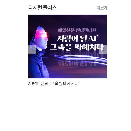
디지털 플러스
더보기
토록 뜨거웠는가
사람이 된 AI, 그 속을 파헤치다
'공실 비' 내린