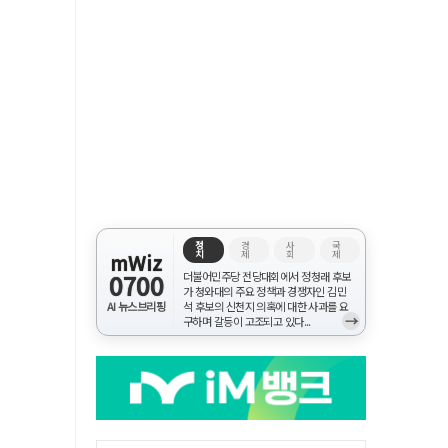
정
경
사
국
치
제
회
제
mWiz
0700
더불어민주당 전당대회에서 정청래 후보
가 청와대의 주요 정책과 경쟁자인 김민
AI 뉴스브리핑
석 후보의 신천지 의혹에 대한 사과를 요
→
구하며 갈등이 고조되고 있다...