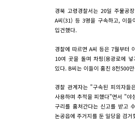
경북 고령경찰서는 20일 주물공
A씨(31) 등 3명을 구속하고, 이
입건했다.
경찰에 따르면 A씨 등은 7월부터 
10여 곳을 돌며 차핑(용광로에 넣
있다. B씨는 이들이 훔친 8천500
경찰 관계자는 "구속된 피의자들은
사용하며 추적을 피했다"면서 "야
구리를 훔쳐간다는 신고를 받고 수
논공읍에 주거지를 둔 일당을 검거