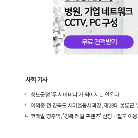
사회 기사
청도군정 '두 시어머니'가 되어서는 안된다
이의준 전 경북도 새마을봉사과장, 제28대 울릉군 부군
코레일 영주역, '경북 레일 프렌즈' 선정…철도 이용 우수고객 감사 행