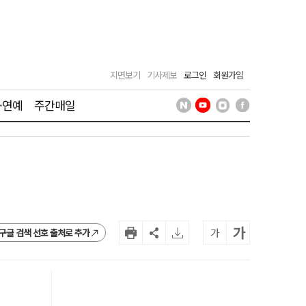
지면보기
기사제보
로그인
회원가입
·연예
주간매일
가
가
구글 검색 선호 출처로 추가