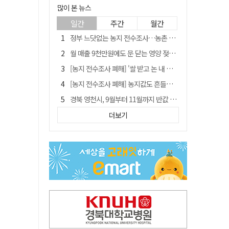
많이 본 뉴스
일간
주간
월간
정부 느닷없는 농지 전수조사…농촌 들쑤시는 '경자유전'의 칼날
월 매출 9천만원에도 문 닫는 영양 젖소농장… "일할 사람이 없어"
[농지 전수조사 폐해] '쌀 받고 논 내 준' 도지농 이제 어쩌나?
[농지 전수조사 폐해] 농지값도 흔들리나…"도지 막히면 헐값 매물 나올 수도"
경북 영천시, 9월부터 11월까지 반값 여행 혜택 제공
국민 51.9% "李 대통령 재판 재개 필요하다"
더보기
'솔리다임 IPO 추진설' SK하이닉스, 주가 9% 급락
아쉬운 태클
[농지 전수조사 폐해] 실경작농·청년농 부담도 커진다
김주수 전 의성군수 공덕비 결국 철거… 문화재법 위반 원상복구