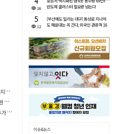
호남서 백지화된 댐 6곳 용수량 69만t…
반도체 클러스터 필요량 넘는다
16
[부산에도 밀리는 대구] 동성로 지나쳐
도 해운대는 꼭 간다, 외국인 관광객 16
12
배 차이
운영
으로
수수색
이슈&뉴스