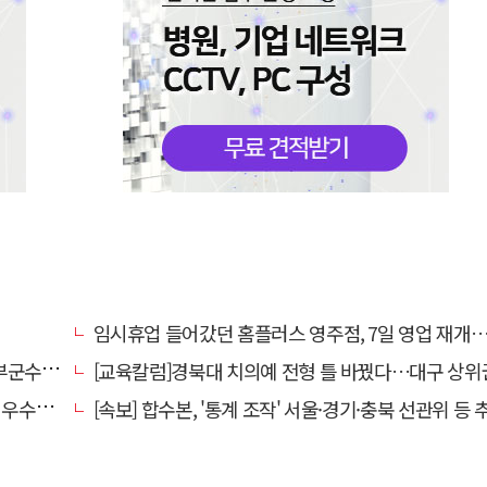
임시휴업 들어갔던 홈플러스 영주점, 7일 영업 재개…지하 1층만 
수 취임
[교육칼럼]경북대 치의예 전형 틀 바꿨다…대구 상위권 수시 지원 전략 '격랑' 속
사 마련
[속보] 합수본, '통계 조작' 서울·경기·충북 선관위 등 추가 압