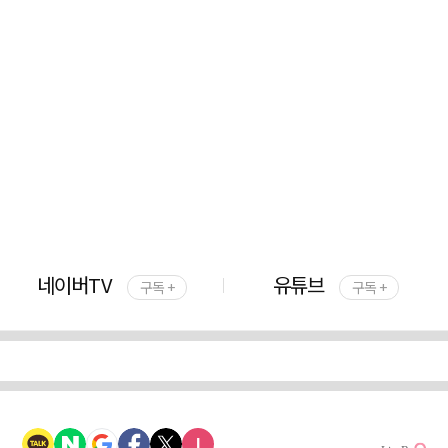
네이버TV
유튜브
구독 +
구독 +