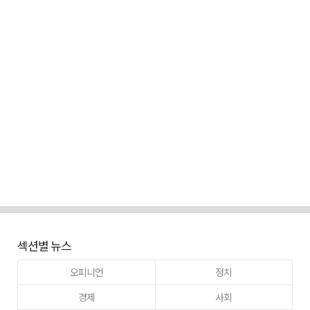
섹션별 뉴스
오피니언
정치
경제
사회