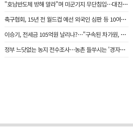
"호남반도체 방해 말라"며 미군기지 무단침입…대진연 회원 3명 '구속'
축구협회, 15년 전 월드컵 예선 외국인 심판 등 10여명에 '성 접대'
이승기, 전세금 105억원 날리나?…"구속된 차가원, 형사 범죄 영역"
정부 느닷없는 농지 전수조사…농촌 들쑤시는 '경자유전'의 칼날