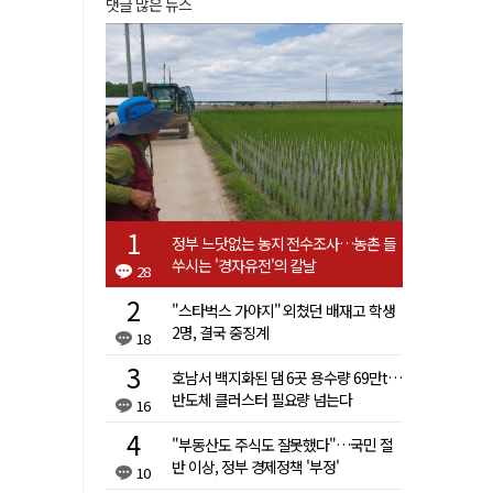
댓글 많은 뉴스
정부 느닷없는 농지 전수조사…농촌 들
쑤시는 '경자유전'의 칼날
28
"스타벅스 가야지" 외쳤던 배재고 학생
2명, 결국 중징계
18
호남서 백지화된 댐 6곳 용수량 69만t…
반도체 클러스터 필요량 넘는다
16
"부동산도 주식도 잘못했다"…국민 절
반 이상, 정부 경제정책 '부정'
10