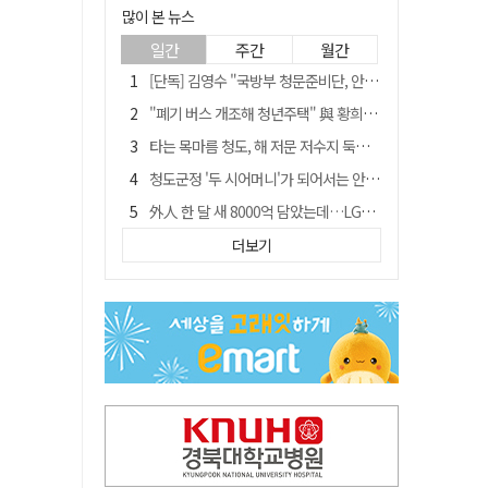
많이 본 뉴스
일간
주간
월간
[단독] 김영수 "국방부 청문준비단, 안규백 탈영 알고있었다"
"폐기 버스 개조해 청년주택" 與 황희…'딸 학비는 年 4200만원'
타는 목마름 청도, 해 저문 저수지 둑에 군수가 서 있었다
청도군정 '두 시어머니'가 되어서는 안된다
外人 한 달 새 8000억 담았는데…LG이노텍 목표주가는 왜 엇갈릴까
임시휴업 들어갔던 홈플러스 영주점, 7일 영업 재개…지하 1층만 운영
더보기
신세계사이먼, 대구 아울렛 토지매매 계약 체결… 사업 본궤도
SK하이닉스, 주당 375원 분기 배당 공시…"3분기 중 주주환원 방안 확정"
이의준 전 경북도 새마을봉사과장, 제28대 울릉군 부군수 취임
"상법개정해도 주주가 '봉'"…하이닉스 솔리다임 상장설에 술렁[개미와글와글]