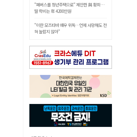
"폐버스를 청년주택으로" 제안한 與 황희…
딸 학비는 年 4200만원
"이란 모즈타바 매우 위독…언제 사망해도 전
혀 놀랍지 않아"