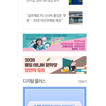
린이집 교사 2명 검찰 송치
"골프채로 YG 신사옥 출입문 '쾅
쾅'…20대 여성 현행범 체포"
디지털 플러스
더보기