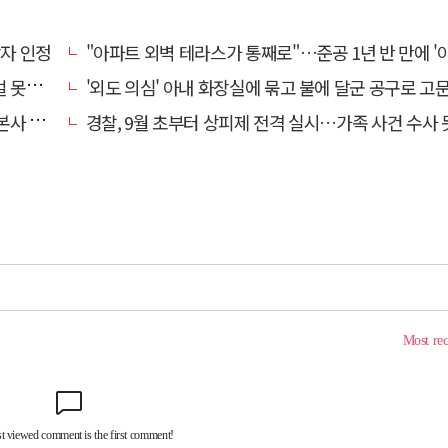
상자 인정
"아파트 외벽 테라스가 통째로"…준공 1년 반 만에 '아찔 
망에 글
'외도 의심' 아내 화장실에 묶고 불에 달군 공구로 고문…남편 
' 요청
경찰, 9월 초부터 상피제 전격 실시…가족 사건 수사