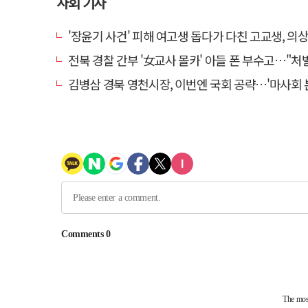
사회 기사
'장윤기 사건' 피해 여고생 돕다가 다친 고교생, 의
전북 경찰 간부 '女교사 몰카' 아들 폰 부수고…"처벌 못하는 사안" 내부
김병삼 경북 영천시장, 이번엔 국회 공략…'마사회 본사 이전·광역교통망 확충