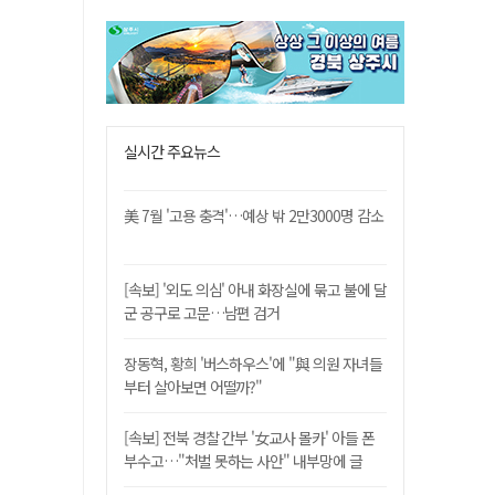
실시간 주요뉴스
美 7월 '고용 충격'…예상 밖 2만3000명 감소
[속보] '외도 의심' 아내 화장실에 묶고 불에 달
군 공구로 고문…남편 검거
장동혁, 황희 '버스하우스'에 "與 의원 자녀들
부터 살아보면 어떨까?"
[속보] 전북 경찰 간부 '女교사 몰카' 아들 폰
부수고…"처벌 못하는 사안" 내부망에 글