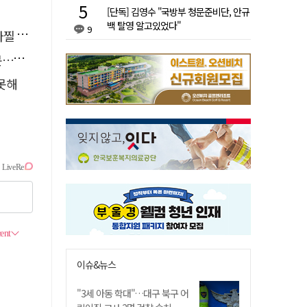
[단독] 김영수 "국방부 청문준비단, 안규
백 탈영 알고있었다"
9
사고'
검거
 못해
이슈&뉴스
"3세 아동 학대"…대구 북구 어