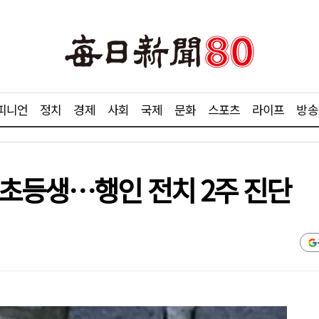
피니언
정치
경제
사회
국제
문화
스포츠
라이프
방송
 초등생…행인 전치 2주 진단