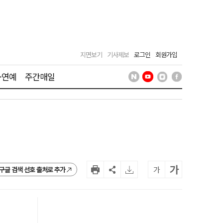
지면보기
기사제보
로그인
회원가입
·연예
주간매일
가
가
구글 검색 선호 출처로 추가