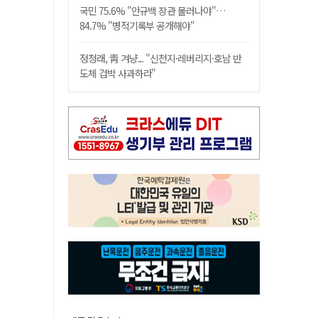
국민 75.6% "안규백 장관 물러나야"…
84.7% "병적기록부 공개해야"
정청래, 靑 겨냥... "신천지·레버리지·호남 반
도체 겁박 사과하라"