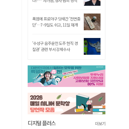
나?…"차가원, 형사 범죄 영역"
폭염에 프로야구 닷새간 '전면중
단'…7~9일도 쉬고, 11일 재개
'수성구 음주운전 도주 현직 경
찰관' 관련 부서 강제수사
디지털 플러스
더보기