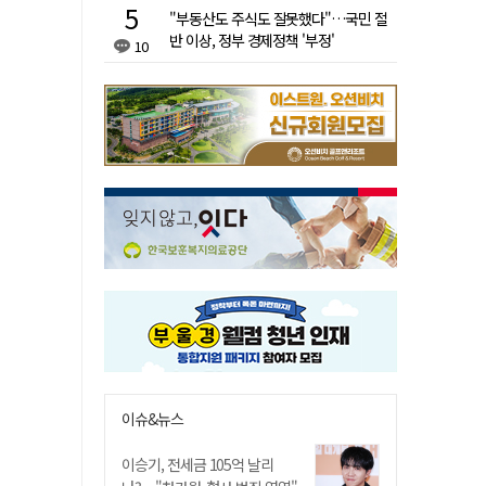
"부동산도 주식도 잘못했다"…국민 절
반 이상, 정부 경제정책 '부정'
10
이슈&뉴스
이승기, 전세금 105억 날리