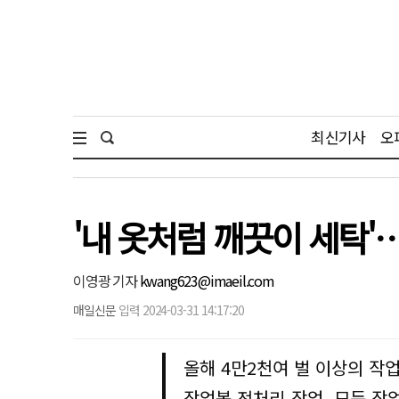
최신기사
오
'내 옷처럼 깨끗이 세탁
이영광 기자
kwang623@imaeil.com
매일신문
입력 2024-03-31 14:17:20
올해 4만2천여 벌 이상의 작
작업복 전처리 작업, 모든 작