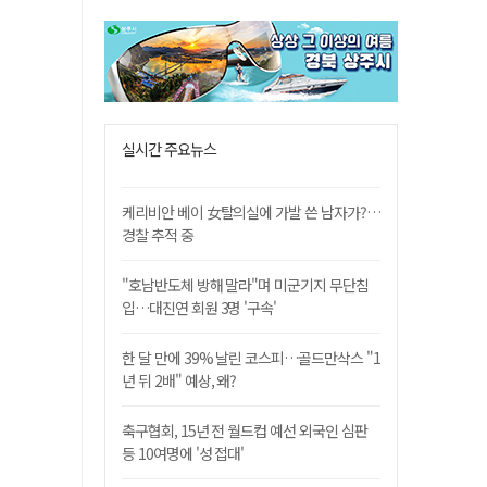
실시간 주요뉴스
케리비안 베이 女탈의실에 가발 쓴 남자가?…
경찰 추적 중
"호남반도체 방해 말라"며 미군기지 무단침
입…대진연 회원 3명 '구속'
한 달 만에 39% 날린 코스피…골드만삭스 "1
년 뒤 2배" 예상, 왜?
축구협회, 15년 전 월드컵 예선 외국인 심판
등 10여명에 '성 접대'