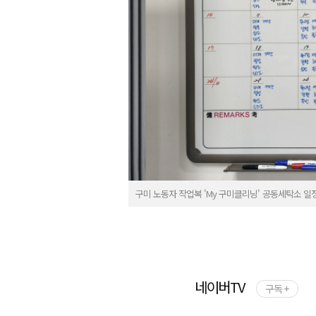
구미 노동자 작업복 'My 구미클리닝' 공동세탁소 일
네이버TV
구독 +