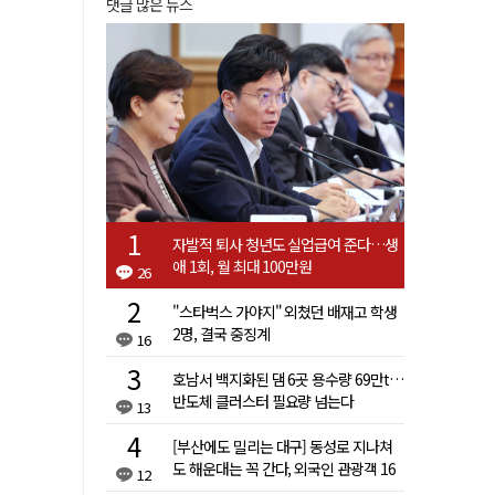
댓글 많은 뉴스
자발적 퇴사 청년도 실업급여 준다…생
애 1회, 월 최대 100만원
26
"스타벅스 가야지" 외쳤던 배재고 학생
2명, 결국 중징계
16
호남서 백지화된 댐 6곳 용수량 69만t…
반도체 클러스터 필요량 넘는다
13
[부산에도 밀리는 대구] 동성로 지나쳐
도 해운대는 꼭 간다, 외국인 관광객 16
12
배 차이