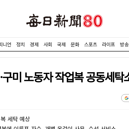
피니언
정치
경제
사회
국제
문화
스포츠
라이프
방송
'…구미 노동자 작업복 공동세탁
업복 세탁 예상
업복에 이름표 자수, 개별 옷걸이 사용, 수선 서비스