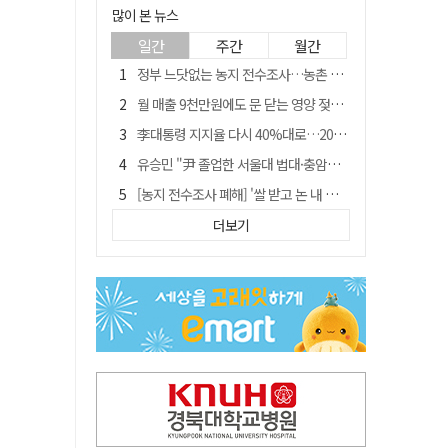
많이 본 뉴스
일간
주간
월간
정부 느닷없는 농지 전수조사…농촌 들쑤시는 '경자유전'의 칼날
월 매출 9천만원에도 문 닫는 영양 젖소농장… "일할 사람이 없어"
李대통령 지지율 다시 40%대로…20대는 18.8%p 급락
유승민 "尹 졸업한 서울대 법대·충암고도 없애야"…李 육사 통합 직격
[농지 전수조사 폐해] '쌀 받고 논 내 준' 도지농 이제 어쩌나?
[농지 전수조사 폐해] 농지값도 흔들리나…"도지 막히면 헐값 매물 나올 수도"
더보기
지역활성화 펀드 9호…포항 AI 데이터센터에 6천억 투입
국민 51.9% "李 대통령 재판 재개 필요하다"
경북 영천시, 9월부터 11월까지 반값 여행 혜택 제공
아쉬운 태클