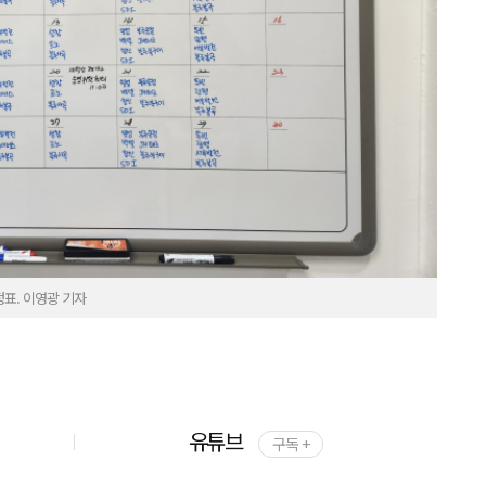
정표. 이영광 기자
유튜브
구독 +