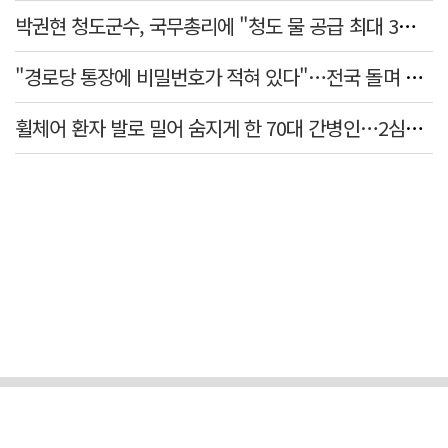
박권현 청도군수, 국무총리에 "청도 물 공급 최대 3만t 늘려달라"
"경로당 통장에 비밀번호가 적혀 있다"…전국 돌며 경로당 13곳 턴 30대 구속
휠체어 환자 발로 밀어 숨지게 한 70대 간병인…2심도 집행유예