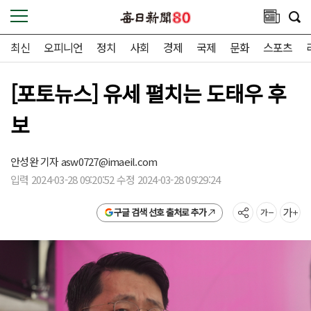
최신
오피니언
정치
사회
경제
국제
문화
스포츠
[포토뉴스] 유세 펼치는 도태우 후
보
안성완 기자
asw0727@imaeil.com
입력 2024-03-28 09:20:52 수정 2024-03-28 09:29:24
구글 검색 선호 출처로 추가