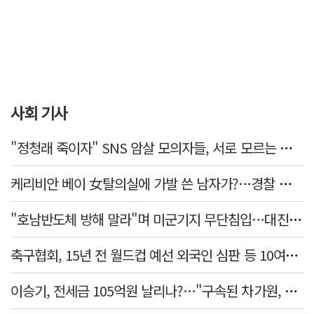
사회 기사
"정청래 죽이자" SNS 암살 모의자들, 서로 모르는 사이였다…檢송치
케리비안 베이 女탈의실에 가발 쓴 남자가?…경찰 추적 중
"호남반도체 방해 말라"며 미군기지 무단침입…대진연 회원 3명 '구속'
축구협회, 15년 전 월드컵 예선 외국인 심판 등 10여명에 '성 접대'
이승기, 전세금 105억원 날리나?…"구속된 차가원, 형사 범죄 영역"