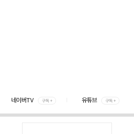
네이버TV
유튜브
구독 +
구독 +