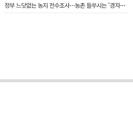
정부 느닷없는 농지 전수조사…농촌 들쑤시는 '경자유전'의 칼날