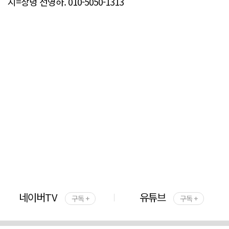
지=창녕 선영하. 010-5050-1313
네이버TV
유튜브
구독 +
구독 +