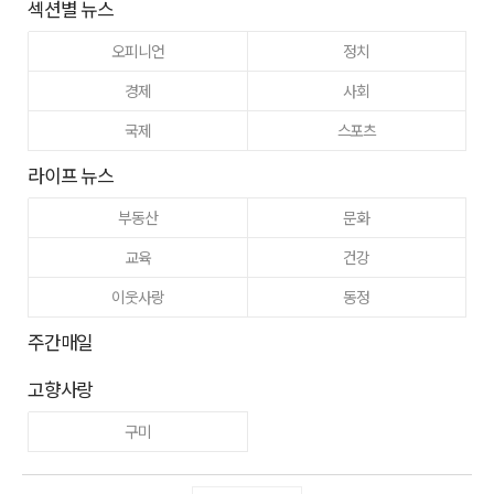
섹션별 뉴스
오피니언
정치
경제
사회
국제
스포츠
라이프 뉴스
부동산
문화
교육
건강
이웃사랑
동정
주간매일
고향사랑
구미