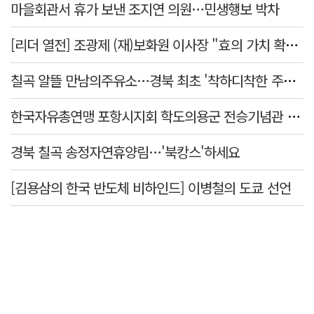
마을회관서 휴가 보낸 조지연 의원…민생행보 박차
[리더 열전] 조광제 (재)보화원 이사장 "효의 가치 확산 위해 젊은층 참여 이끌어낼 것"
칠곡 알뜰 만남의주유소…경북 최초 '착하디착한 주유소' 선정
한국자유총연맹 포항시지회 학도의용군 전승기념관 방문
경북 칠곡 송정자연휴양림…'북캉스'하세요
[김용삼의 한국 반도체 비하인드] 이병철의 도쿄 선언