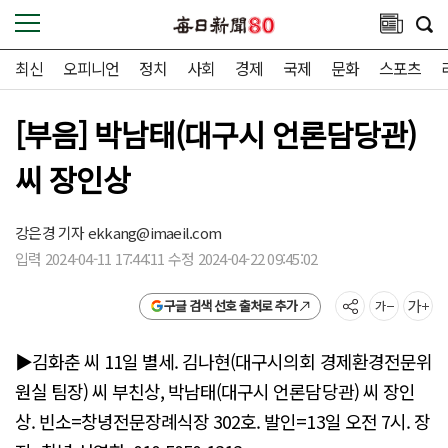
최신
오피니언
정치
사회
경제
국제
문화
스포츠
[부음] 박남태(대구시 언론담당관)
씨 장인상
강은경 기자
ekkang@imaeil.com
입력 2024-04-11 17:44:11 수정 2024-04-22 09:45:02
구글 검색 선호 출처로 추가
▶김화춘 씨 11일 별세. 김나현(대구시의회 경제환경전문위
원실 팀장) 씨 부친상, 박남태(대구시 언론담당관) 씨 장인
상. 빈소=창녕전문장례식장 302호. 발인=13일 오전 7시. 장