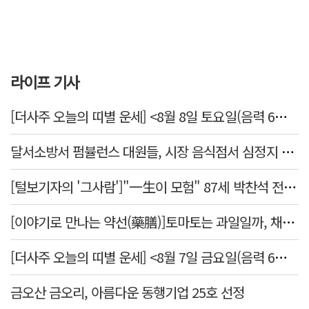
라이프 기사
[더사주 오늘의 띠별 운세] <8월 8일 토요일(음력 6월26일)>
달서소방서 펌뷸런스 대원들, 시장 음식점서 심정지 환자 생명 살려
[털보기자의 '그사람']"一生이 모험" 87세 박찬석 전 경북대 총장
[이야기로 만나는 약선(藥膳)]토마토는 과일일까, 채소일까
[더사주 오늘의 띠별 운세] <8월 7일 금요일(음력 6월25일)>
금오산 금오리, 아름다운 동행기업 25호 선정