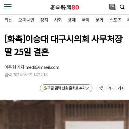
최신
오피니언
정치
사회
경제
국제
문화
스포츠
[화촉]이승대 대구시의회 사무처장
딸 25일 결혼
이주형 기자
medi@imaeil.com
입력 2024-05-19 14:22:14
구글 검색 선호 출처로 추가